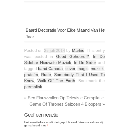
Baard Decoratie Voor Elke Maand Van Het
Jaar
Posted on
25 juli 2014
by
Markie
. This entry
was posted in
Goed Gehoord!?
,
In De
Sidebar Nieuwste Muziek
,
In De Slider
and
tagged
band Canada
,
cover
,
magic
,
muziek
,
prutsfm
,
Rude
,
Somebody That I Used To
Know
,
Walk Off The Earth
. Bookmark the
permalink
.
«
Een Flauwvallen Op Televisie Compilatie
Game Of Thrones Seizoen 4 Bloopers
»
Geef een reactie
Het e-mailadres wordt niet gepubliceerd.
Vereiste velden zijn
gemarkeerd met
*