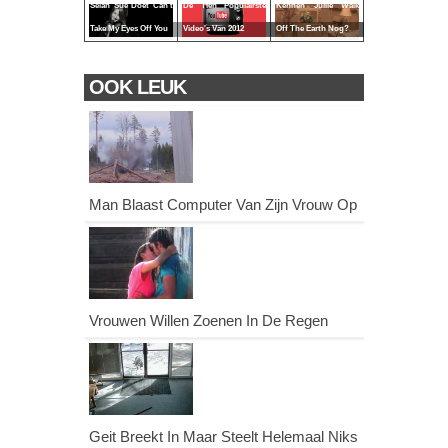
Selah Sue Doet Can't
De Tien Populairste
Kennen Jullie Walk
Take My Eyes Off You
Video's Van 2012
Off The Earth Nog?
OOK LEUK
Man Blaast Computer Van Zijn Vrouw Op
Vrouwen Willen Zoenen In De Regen
Geit Breekt In Maar Steelt Helemaal Niks