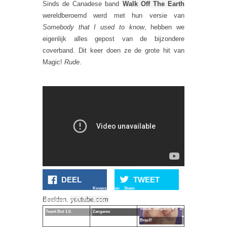
Sinds de Canadese band
Walk Off The Earth
wereldberoemd werd met hun versie van
Somebody that I used to know
, hebben we
eigenlijk alles gepost van de bijzondere
coverband. Dit keer doen ze de grote hit van
Magic!
Rude
.
DEEL
TWEET
Kovacs, Een Steen
Ongecensureerde
Beelden:
youtube.com
Basement Jaxx En De
Goede Nederlandse
Versie Vengaboys - 2
Twerk Bot 1.0.
Zangeres
Brazil!