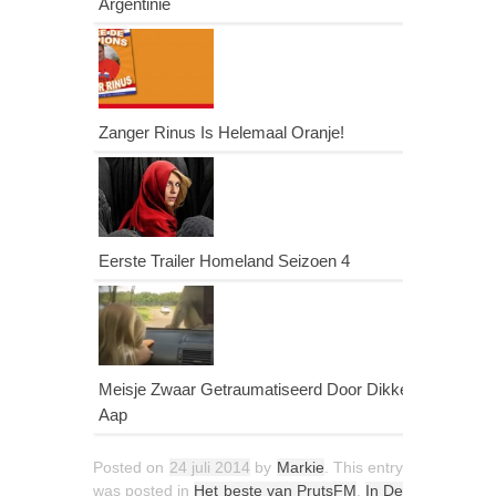
Argentinië
Zanger Rinus Is Helemaal Oranje!
Eerste Trailer Homeland Seizoen 4
Meisje Zwaar Getraumatiseerd Door Dikke
Aap
Posted on
24 juli 2014
by
Markie
. This entry
was posted in
Het beste van PrutsFM
,
In De