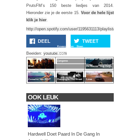
PrutsFM’s 150 beste liedjes van 2014.
Hieronder zie je de eerste 15.
Voor de hele lijst
klik je hier
.
http://open.spotify.com/user/1195631113/playlist/6tC2hNh8
DEEL
TWEET
Kovacs, Een Steen
Yessss! De Nieuwe
Beelden:
youtube.com
Goede Nederlandse
Rapper Sjors Gratis
Knaller Of Tegenvaller:
Zangeres
Dikke Zomerplaat!
Wiet!
De Nieuwe Ting Tings
Is Salsa Tequila Dè
Muziekloze Video:
Sigma - Nobody To
Zomerhit Van 2014?
Dancing In The Street
Love
OOK LEUK
Hardwell Doet Paard In De Gang In