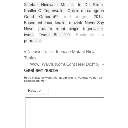
Sidebar Nieuwste Muziek
,
In De Slider
,
Knaller Of Tegenvaller
,
Ook in de categorie
Goed Gehoord!?
and tagged
2014
,
Basement Jaxx
,
knaller
,
muziek
,
Never Say
Never
,
prutsfm
,
robot
,
single
,
tegenvaller
,
twerk
,
Twerk Bot 1.0.
. Bookmark the
permalink
.
«
Nieuwe Trailer Teenage Mutant Ninja
Turtles
Wow! Walvis Komt Echt Heel Dichtbij!
»
Geef een reactie
Het e-mailadres wordt niet gepubliceerd.
Vereiste velden zijn
gemarkeerd met
*
Reactie