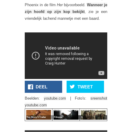
Phoenix in de film
Her
bijvoorbeeld.
Wanneer je
zijn hoofd op zijn kop bekijkt
, zie je een
vriendelijk lachend mannetje met een baard.
DEEL
TWEET
Beelden:
youtube.com
| Foto's:
sreenshot
Alle Transformers
Teaser Trailer: The
youtube.com
Robot Actie In Eén
Walking Dead Season
Toy Story 5 Trailer
Filmpje
5