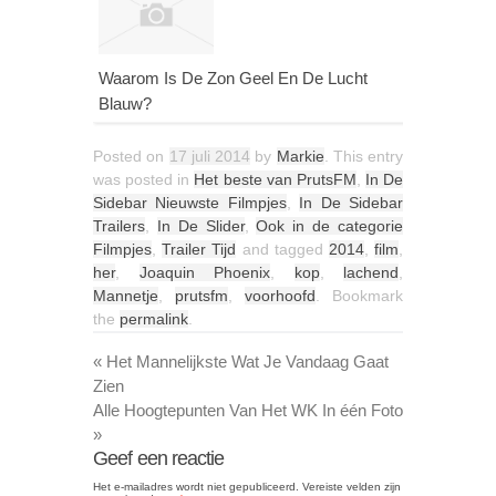
Waarom Is De Zon Geel En De Lucht
Blauw?
Posted on
17 juli 2014
by
Markie
. This entry
was posted in
Het beste van PrutsFM
,
In De
Sidebar Nieuwste Filmpjes
,
In De Sidebar
Trailers
,
In De Slider
,
Ook in de categorie
Filmpjes
,
Trailer Tijd
and tagged
2014
,
film
,
her
,
Joaquin Phoenix
,
kop
,
lachend
,
Mannetje
,
prutsfm
,
voorhoofd
. Bookmark
the
permalink
.
«
Het Mannelijkste Wat Je Vandaag Gaat
Zien
Alle Hoogtepunten Van Het WK In één Foto
»
Geef een reactie
Het e-mailadres wordt niet gepubliceerd.
Vereiste velden zijn