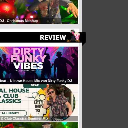
 DJ - Christmas Mashup
Heat – Nieuwe House Mix van Dirty Funky DJ
 & Club Classics Summer Mix