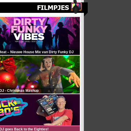
Heat – Nieuwe House Mix van Dirty Funky DJ
 DJ - Christmas Mashup
DJ goes Back to the Eighties!