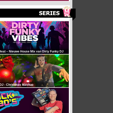
Heat – Nieuwe House Mix van Dirty Funky DJ
 DJ - Christmas Mashup