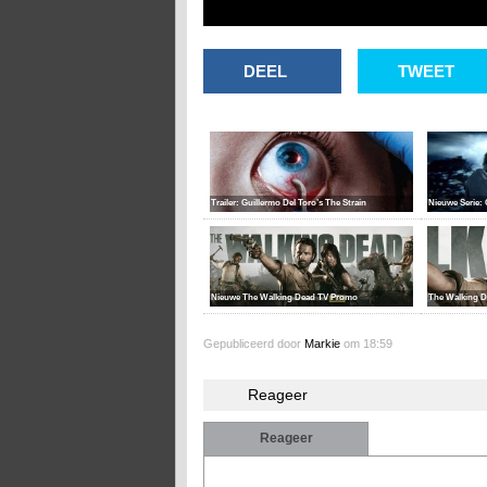
DEEL
TWEET
Trailer: Guillermo Del Toro’s The Strain
Nieuwe Serie:
Nieuwe The Walking Dead TV Promo
The Walking De
Gepubliceerd door
Markie
om 18:59
Reageer
Reageer