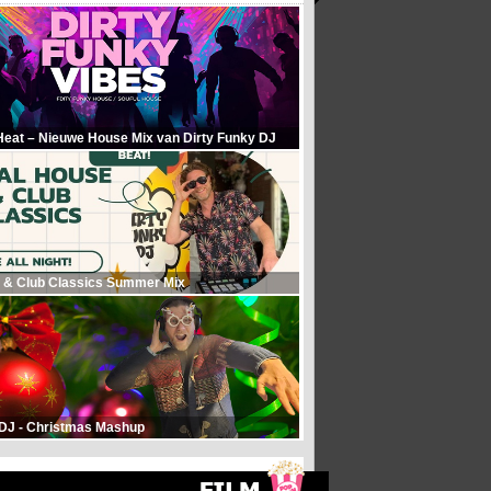
Heat – Nieuwe House Mix van Dirty Funky DJ
 & Club Classics Summer Mix
 DJ - Christmas Mashup