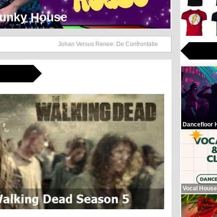
eerlijk Soul Setje
Johan Versus Renee: De Confrontatie
Dancefloor 
Vocal House