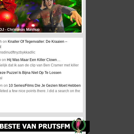
 DJ - Christmas Mashup
h
on
Knaller Of Tegenvaller: De Kraaien –
l
msdinudftnyzbykkadlic
n
on
Hij Was Maar Een Killer Clown…
elijk dat ik aan de clip van Ben Cramer met killer
eze Puzzel Is Bijna Niet Op Te Lossen
al
wn
on
10 Series/Films Die Je Gezien Moet Hebben
ted a few nice points there. I did a search on the