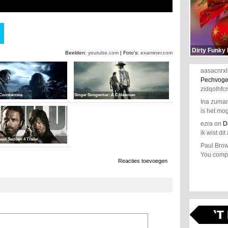
Dirty Funky
Beelden:
youtube.com
| Foto's:
examiner.com
aasacnrxl
Pechvoge
zidqolhfc
 Constantine
Singer Songwriter: A.C.Newman
Ina zuma
is het mog
ezra
on
D
ik wist dit 
ad Seizoen 4 Trailer
Paul Bro
You comple
1.520 x bekeken
Reacties toevoegen