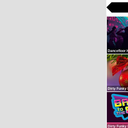
Dancefloor 
Dirty Funky
Dirty Funky 