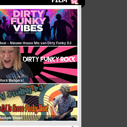
Heat – Nieuwe House Mix van Dirty Funky DJ
 Rock Bangers!
 Sample Show!