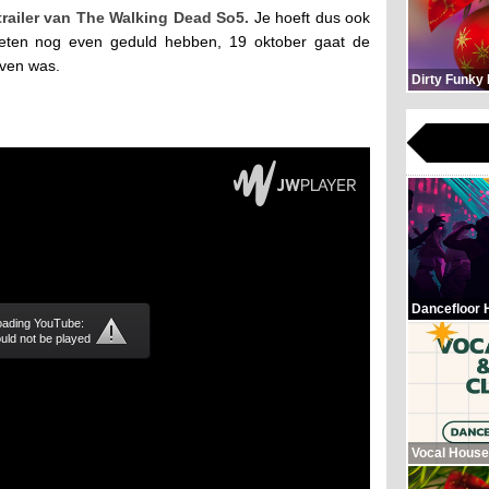
 trailer van The Walking Dead So5.
Je hoeft dus ook
moeten nog even geduld hebben, 19 oktober gaat de
even was.
Dirty Funky
Dancefloor 
loading YouTube:
uld not be played
Vocal House