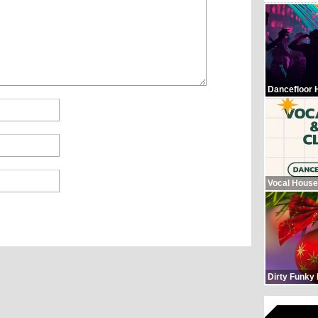
Dancefloor 
Vocal House
Dirty Funky