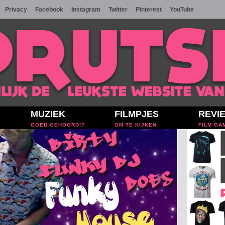
Privacy
Facebook
Instagram
Twitter
Pinterest
YouTube
MUZIEK
FILMPJES
REVI
GOED GEHOORD!?
OM TE KIJKEN
FILM GA