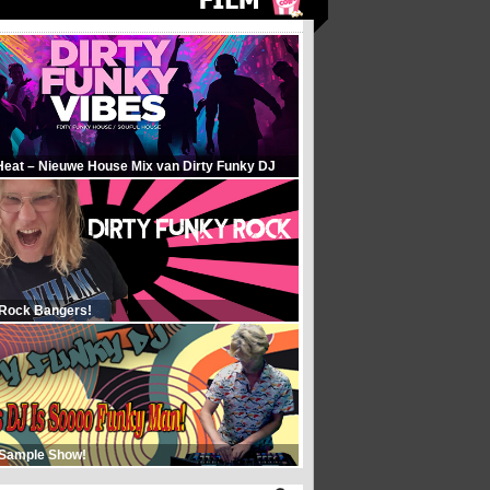
Heat – Nieuwe House Mix van Dirty Funky DJ
 Rock Bangers!
 Sample Show!