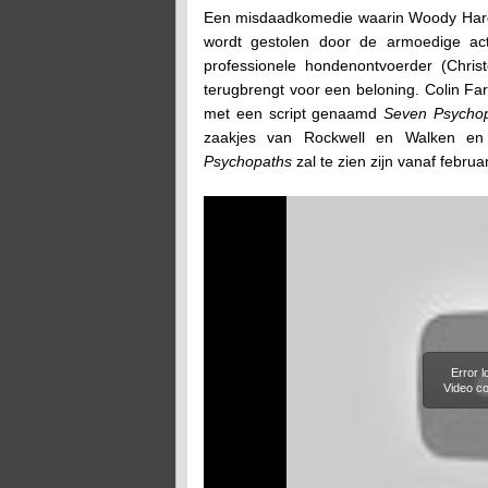
Een misdaadkomedie waarin Woody Harels
wordt gestolen door de armoedige a
professionele hondenontvoerder (Chris
terugbrengt voor een beloning. Colin Far
met een script genaamd
Seven Psychop
zaakjes van Rockwell en Walken en kr
Psychopaths
zal te zien zijn vanaf februa
Error 
Video co