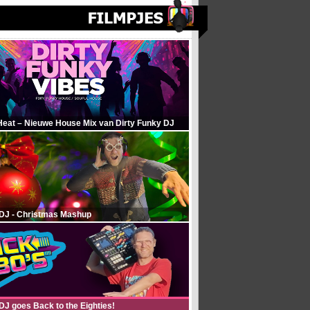
Heat – Nieuwe House Mix van Dirty Funky DJ
 DJ - Christmas Mashup
DJ goes Back to the Eighties!