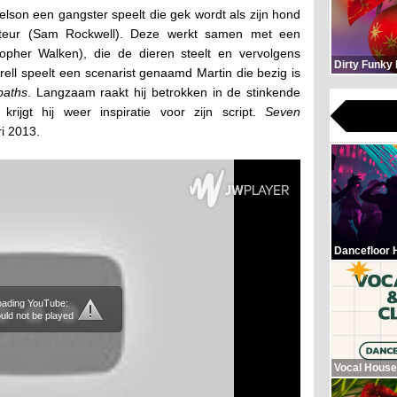
on een gangster speelt die gek wordt als zijn hond
cteur (Sam Rockwell). Deze werkt samen met een
topher Walken), die de dieren steelt en vervolgens
Dirty Funky
rell speelt een scenarist genaamd Martin die bezig is
aths
. Langzaam raakt hij betrokken in de stinkende
ijgt hij weer inspiratie voor zijn script.
Seven
ri 2013.
Dancefloor 
loading YouTube:
uld not be played
Vocal House