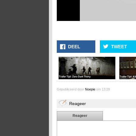
DEEL
TWEET
Trailer Tijd: Zero Dark Thirty
Trailer Tijd: K
Gepubliceerd door
Noepie
om 13:28
Reageer
Reageer