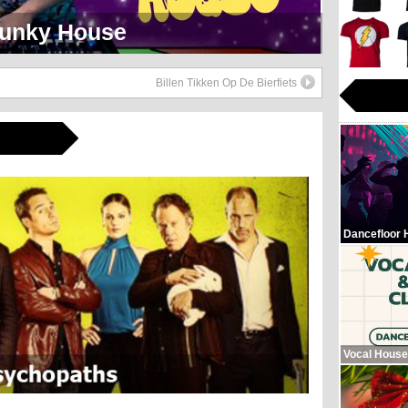
eerlijk Soul Setje
Billen Tikken Op De Bierfiets
Dancefloor 
Vocal House