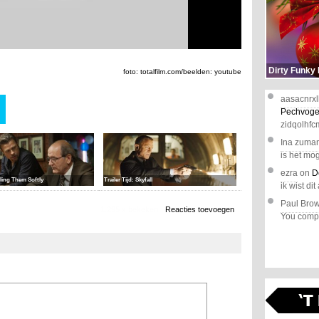
Dirty Funky
foto: totalfilm.com/beelden: youtube
aasacnrxl
Pechvoge
zidqolhfc
Ina zuma
is het mog
ezra
on
D
illing Them Softly
Trailer Tijd: Skyfall
ik wist dit 
Paul Bro
1.295 x bekeken
Reacties toevoegen
You comple