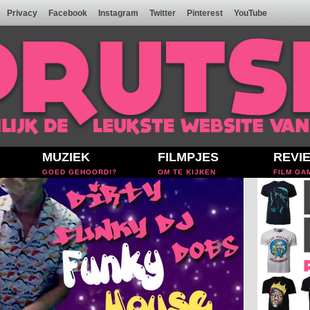
Privacy
Facebook
Instagram
Twitter
Pinterest
YouTube
MUZIEK
FILMPJES
REVI
GOED GEHOORD!?
OM TE KIJKEN
FILM GA