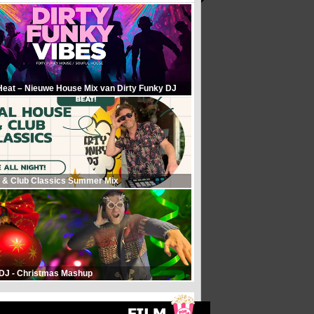
Heat – Nieuwe House Mix van Dirty Funky DJ
 & Club Classics Summer Mix
 DJ - Christmas Mashup