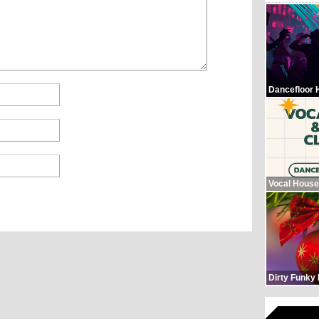
Dancefloor 
Vocal House
Dirty Funky