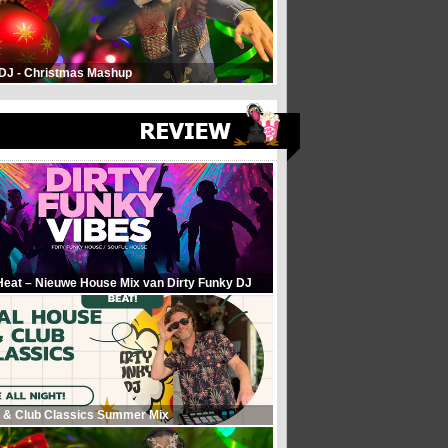
 DJ - Christmas Mashup
Heat – Nieuwe House Mix van Dirty Funky DJ
 & Club Classics Summer Mix