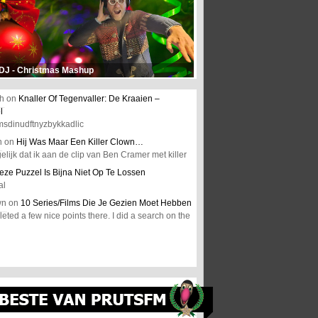
 DJ - Christmas Mashup
h
on
Knaller Of Tegenvaller: De Kraaien –
l
msdinudftnyzbykkadlic
n
on
Hij Was Maar Een Killer Clown…
elijk dat ik aan de clip van Ben Cramer met killer
eze Puzzel Is Bijna Niet Op Te Lossen
al
wn
on
10 Series/Films Die Je Gezien Moet Hebben
ted a few nice points there. I did a search on the