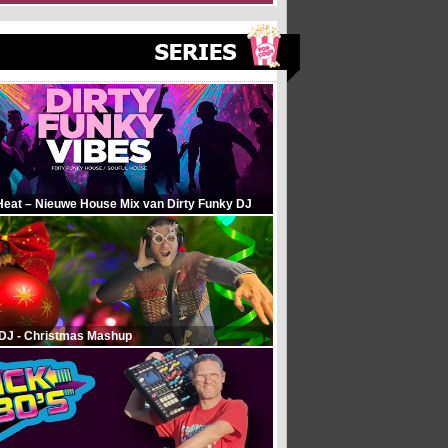
Heat – Nieuwe House Mix van Dirty Funky DJ
 DJ - Christmas Mashup