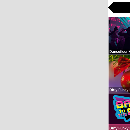
Dancefloor 
Dirty Funky
Dirty Funky 