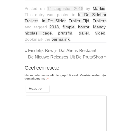
Posted on
14 augustus 2018
by
Markie
.
This entry was posted in
In De Sidebar
Trailers
,
In De Slider
,
Trailer Tijd
,
Trailers
and tagged
2018
,
filmpje
,
horror
,
Mandy
,
nicolas cage
,
prutsfm
,
trailer
,
video
.
Bookmark the
permalink
.
«
Eindelijk Bewijs Dat Aliens Bestaan!
De Nieuwe Releases Uit De PrutsShop
»
Geef een reactie
Het e-mailadres wordt niet gepubliceerd.
Vereiste velden zijn
gemarkeerd met
*
Reactie