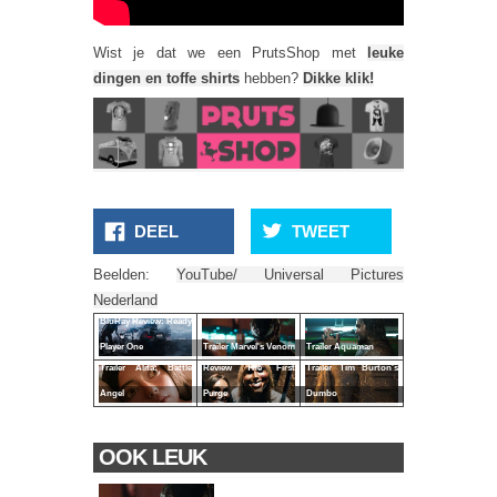
Wist je dat we een PrutsShop met
leuke
dingen en toffe shirts
hebben?
Dikke klik!
DEEL
TWEET
Beelden:
YouTube/ Universal Pictures
Nederland
BluRay Review: Ready
Player One
Trailer Marvel's Venom
Trailer Aquaman
Trailer Alita: Battle
Review The First
Trailer Tim Burton's
Angel
Purge
Dumbo
OOK LEUK