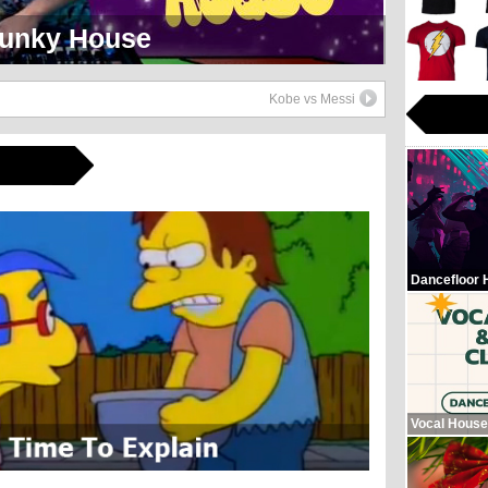
eerlijk Soul Setje
Kobe vs Messi
Dancefloor 
Vocal House