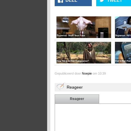
DEEL
TWEET
Supercut: Stuff Your Face
Supercut: He's
Hoe Vang Je Een Kangoeroe?
Dat Is Een Ha
Gepubliceerd door
Noepie
om 10:39
Reageer
Reageer