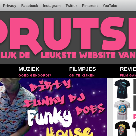
Privacy
Facebook
Instagram
Twitter
Pinterest
YouTube
MUZIEK
FILMPJES
REVI
GOED GEHOORD!?
OM TE KIJKEN
FILM GA