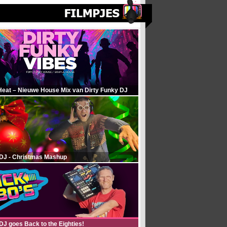
Heat – Nieuwe House Mix van Dirty Funky DJ
 DJ - Christmas Mashup
DJ goes Back to the Eighties!