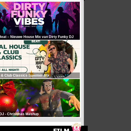
Heat – Nieuwe House Mix van Dirty Funky DJ
 & Club Classics Summer Mix
 DJ - Christmas Mashup