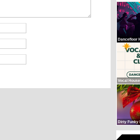
Dancefloor 
Vocal House
Dirty Funky