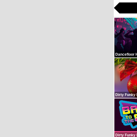
Dancefloor 
Dirty Funky
Dirty Funky 