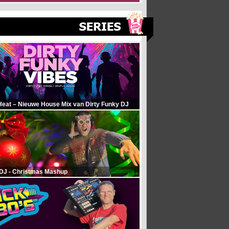
Heat – Nieuwe House Mix van Dirty Funky DJ
 DJ - Christmas Mashup