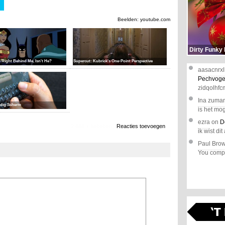
Beelden: youtube.com
Dirty Funky
 Right Behind Me, Isn't He?
Supercut: Kubrick's One-Point Perspective
aasacnrxl
Pechvoge
zidqolhfc
Ina zuma
ndig Scherm
is het mog
ezra
on
D
2.669 x bekeken
Reacties toevoegen
ik wist dit 
Paul Bro
You comple