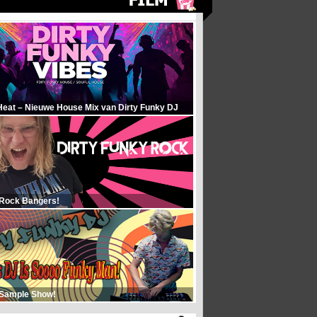
Heat – Nieuwe House Mix van Dirty Funky DJ
 Rock Bangers!
 Sample Show!