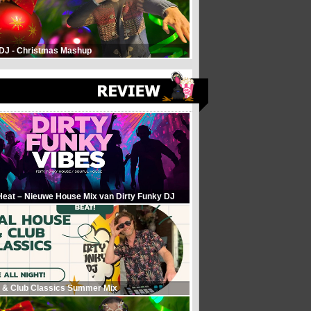
 DJ - Christmas Mashup
Heat – Nieuwe House Mix van Dirty Funky DJ
 & Club Classics Summer Mix