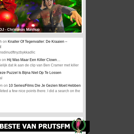
 DJ - Christmas Mashup
h
on
Knaller Of Tegenvaller: De Kraaien –
l
msdinudftnyzbykkadlic
n
on
Hij Was Maar Een Killer Clown…
elijk dat ik aan de clip van Ben Cramer met killer
eze Puzzel Is Bijna Niet Op Te Lossen
al
wn
on
10 Series/Films Die Je Gezien Moet Hebben
ted a few nice points there. I did a search on the