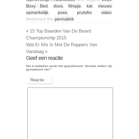
Boxy Bed
,
doos
,
filmpje
,
kat
,
nieuws
,
opmerkelijk
,
poes
,
prutsfm
,
video
.
Bookmark the
permalink
.
«
15 Top Baarden Van De Beard
Championship 2015
Wat Er Mis Is Met De Rappers Van
Vandaag
»
Geef een reactie
Het e-mailadres wordt niet gepubliceerd.
Vereiste velden zijn
gemarkeerd met
*
Reactie