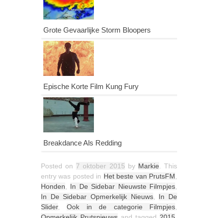
Grote Gevaarlijke Storm Bloopers
Epische Korte Film Kung Fury
Breakdance Als Redding
Posted on
7 oktober 2015
by
Markie
. This
entry was posted in
Het beste van PrutsFM
,
Honden
,
In De Sidebar Nieuwste Filmpjes
,
In De Sidebar Opmerkelijk Nieuws
,
In De
Slider
,
Ook in de categorie Filmpjes
,
Opmerkelijk Prutsnieuws
and tagged
2015
,