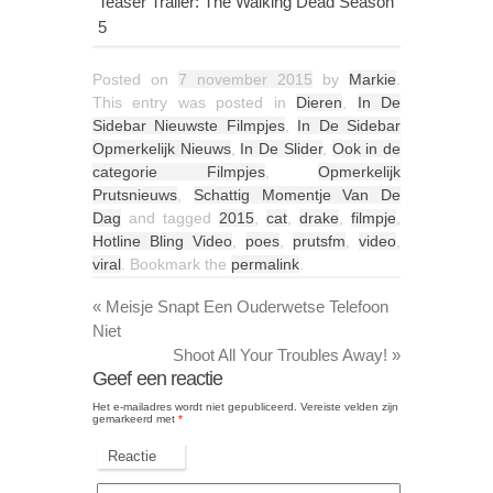
Teaser Trailer: The Walking Dead Season
5
Posted on
7 november 2015
by
Markie
.
This entry was posted in
Dieren
,
In De
Sidebar Nieuwste Filmpjes
,
In De Sidebar
Opmerkelijk Nieuws
,
In De Slider
,
Ook in de
categorie Filmpjes
,
Opmerkelijk
Prutsnieuws
,
Schattig Momentje Van De
Dag
and tagged
2015
,
cat
,
drake
,
filmpje
,
Hotline Bling Video
,
poes
,
prutsfm
,
video
,
viral
. Bookmark the
permalink
.
«
Meisje Snapt Een Ouderwetse Telefoon
Niet
Shoot All Your Troubles Away!
»
Geef een reactie
Het e-mailadres wordt niet gepubliceerd.
Vereiste velden zijn
gemarkeerd met
*
Reactie