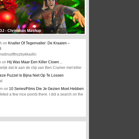
 DJ - Christmas Mashup
h
on
Knaller Of Tegenvaller: De Kraaien –
l
msdinudftnyzbykkadlic
n
on
Hij Was Maar Een Killer Clown…
elijk dat ik aan de clip van Ben Cramer met killer
eze Puzzel Is Bijna Niet Op Te Lossen
al
wn
on
10 Series/Films Die Je Gezien Moet Hebben
ted a few nice points there. I did a search on the