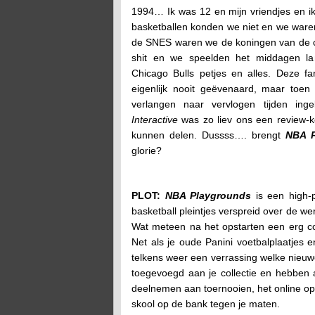
1994… Ik was 12 en mijn vriendjes en i
basketballen konden we niet en we waren
de SNES waren we de koningen van de 
shit en we speelden het middagen lan
Chicago Bulls petjes en alles. Deze fa
eigenlijk nooit geëvenaard, maar toen
verlangen naar vervlogen tijden ing
Interactive
was zo liev ons een review-ko
kunnen delen. Dussss…. brengt
NBA P
glorie?
PLOT:
NBA Playgrounds
is een high-
basketball pleintjes verspreid over de w
Wat meteen na het opstarten een erg co
Net als je oude Panini voetbalplaatjes 
telkens weer een verrassing welke nieuwe
toegevoegd aan je collectie en hebben 
deelnemen aan toernooien, het online op
skool op de bank tegen je maten.