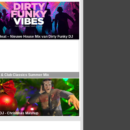
Heat – Nieuwe House Mix van Dirty Funky DJ
 & Club Classics Summer Mix
 DJ - Christmas Mashup