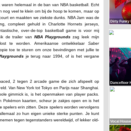
k waren helemaal in de ban van NBA basketball. Echt
 nog veel te klein om bij de hoop te komen, maar op
court en maakten we ziekste dunks. NBA Jam was de
Dirty Funky
g, compleet gehuld in Charlotte Hornets jerseys,
ntastische, over-de-top basketball game is voor mij
 ik de trailer van
NBA Playgrounds
zag leek mijn
elost te worden. Amerikaanse ontwikkelaar
Saber
pie toe te sturen om onze bevindingen met jullie te
laygrounds
je terug naar 1994, of is het vergane
paced, 2 tegen 2 arcade game die zich afspeelt op
Dancefloor 
ereld. Van New York tot Tokyo en Parijs naar Shanghai.
ole gimmick is, is het openmaken van player packs.
en Pokémon kaarten, scheur je zakjes open en is het
 spelers erin zitten. Deze spelers worden vervolgens
allemaal zo hun eigen unieke sterke punten. Je kunt
nemen tegen tegenstanders wereldwijd, of lekker old-
Vocal House