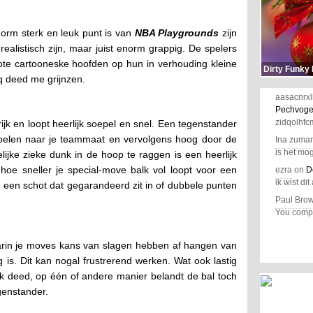
rm sterk en leuk punt is van
NBA Playgrounds
zijn
ealistisch zijn, maar juist enorm grappig. De spelers
ote cartooneske hoofden op hun in verhouding kleine
Dirty Funky
q deed me grijnzen.
aasacnrxl
Pechvoge
zidqolhfc
jk en loopt heerlijk soepel en snel. Een tegenstander
pelen naar je teammaat en vervolgens hoog door de
Ina zuma
is het mog
ijke zieke dunk in de hoop te raggen is een heerlijk
hoe sneller je special-move balk vol loopt voor een
ezra
on
D
ik wist dit 
 een schot dat gegarandeerd zit in of dubbele punten
Paul Bro
You comple
aarin je moves kans van slagen hebben af hangen van
g is. Dit kan nogal frustrerend werken. Wat ook lastig
ok deed, op één of andere manier belandt de bal toch
genstander.