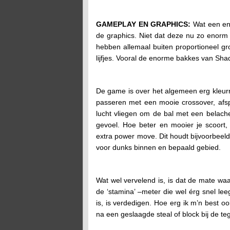
GAMEPLAY EN GRAPHICS:
Wat een eno
de graphics. Niet dat deze nu zo enorm r
hebben allemaal buiten proportioneel gr
lijfjes. Vooral de enorme bakkes van Sha
De game is over het algemeen erg kleurri
passeren met een mooie crossover, afs
lucht vliegen om de bal met een belachel
gevoel. Hoe beter en mooier je scoort, 
extra power move. Dit houdt bijvoorbeeld
voor dunks binnen en bepaald gebied.
Wat wel vervelend is, is dat de mate w
de ‘stamina’ –meter die wel érg snel lee
is, is verdedigen. Hoe erg ik m’n best o
na een geslaagde steal of block bij de te