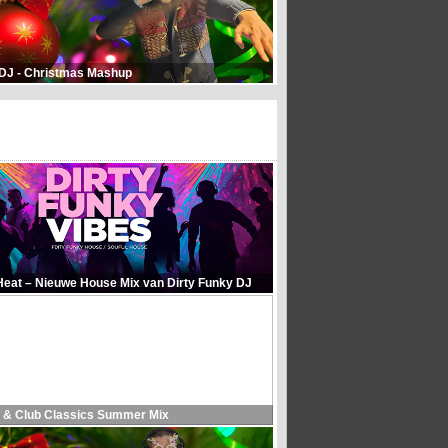
 DJ - Christmas Mashup
Heat – Nieuwe House Mix van Dirty Funky DJ
 & Club Classics Summer Mix