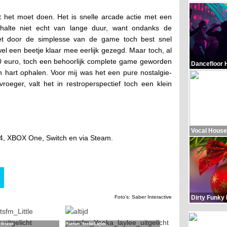
 het moet doen. Het is snelle arcade actie met een
gehalte niet echt van lange duur, want ondanks de
et door de simplesse van de game toch best snel
l een beetje klaar mee eerlijk gezegd. Maar toch, al
0 euro, toch een behoorlijk complete game geworden
Dancefloor 
n hart ophalen. Voor mij was het een pure nostalgie-
roeger, valt het in restroperspectief toch een klein
Vocal House
S4, XBOX One, Switch en via Steam.
Dirty Funky
Foto's: Saber Interactive
htmares
Review: Yooka-Laylee