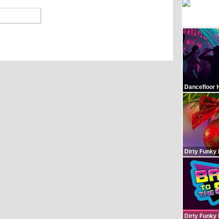
Dancefloor 
Dirty Funky
Dirty Funky 