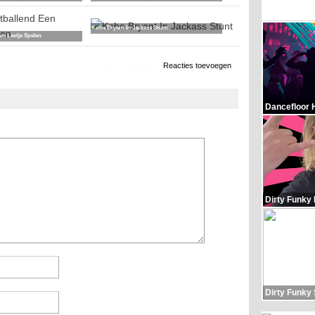
Kobe Bryant In Jackass Stunt
en Liedje Spelen
3.663 x bekeken
Reacties toevoegen
Dancefloor 
Dirty Funky
Dirty Funky