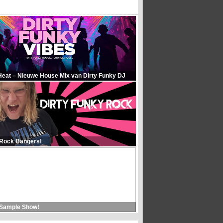
Heat – Nieuwe House Mix van Dirty Funky DJ
 Rock Bangers!
 Sample Show!