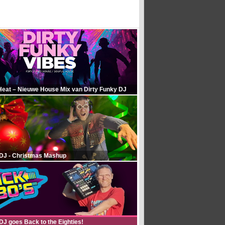
Heat – Nieuwe House Mix van Dirty Funky DJ
 DJ - Christmas Mashup
DJ goes Back to the Eighties!