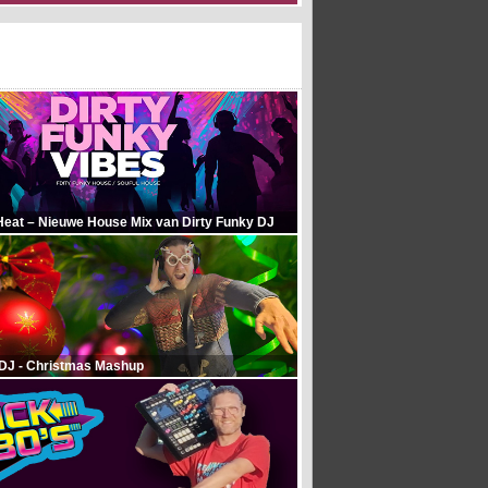
Heat – Nieuwe House Mix van Dirty Funky DJ
 DJ - Christmas Mashup