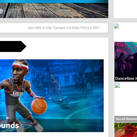
Hop Beats
Van Wie Is Die Sample Uit Katy Perry’s Hit?
Dancefloor 
Vocal House