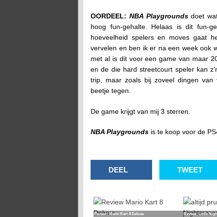
OORDEEL:
NBA Playgrounds
doet wat
hoog fun-gehalte. Helaas is dit fun-
hoeveelheid spelers en moves gaat h
vervelen en ben ik er na een week ook we
met al is dit voor een game van maar 2
en de die hard streetcourt speler kan z’
trip, maar zoals bij zoveel dingen van v
beetje tegen.
De game krijgt van mij 3 sterren.
NBA Playgrounds
is te koop voor de P
DEEL
TWEET
Review: Mario Kart 8 Deluxe
Review: Little Nig