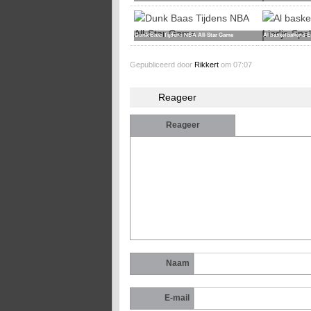
Dunk Baas Tijdens NBA All-Star Game
Al basketballend E
Gepubliceerd door
Rikkert
om 07:07
Reageer
Reageer
Naam
E-mail