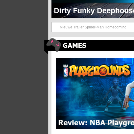
Dirty Funky 90's Hip 
Nieuwe Trailer Spider-Man Homecoming
Review: NBA Playgrounds