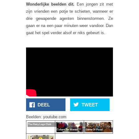
Wonderlijke beelden dit.
Een jongen zit met
zijn vrienden een potje te schieten, wanneer er
drie gewapende agenten binnenstormen. Ze
gaan er na een paar minuten weer vandoor. Dan
gaat het spel verder alsof er niks gebeurt is.
DEEL
TWEET
Beelden:
youtube.com
Top 10 Snelste Rubik's
The Hairy Legs Club
Cubers Ter Wereld
Game Of Pizza!
Flappy Bird In Het