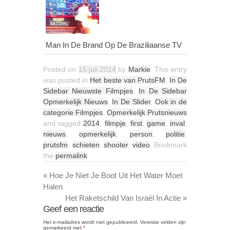
Man In De Brand Op De Braziliaanse TV
Posted on
15 juli 2014
by
Markie
. This entry
was posted in
Het beste van PrutsFM
,
In De
Sidebar Nieuwste Filmpjes
,
In De Sidebar
Opmerkelijk Nieuws
,
In De Slider
,
Ook in de
categorie Filmpjes
,
Opmerkelijk Prutsnieuws
and tagged
2014
,
filmpje
,
first
,
game
,
inval
,
nieuws
,
opmerkelijk
,
person
,
politie
,
prutsfm
,
schieten
,
shooter
,
video
. Bookmark
the
permalink
.
«
Hoe Je Niet Je Boot Uit Het Water Moet
Halen
Het Raketschild Van Israël In Actie
»
Geef een reactie
Het e-mailadres wordt niet gepubliceerd.
Vereiste velden zijn
gemarkeerd met
*