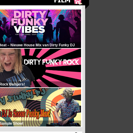
Heat – Nieuwe House Mix van Dirty Funky DJ
 Rock Bangers!
 Sample Show!