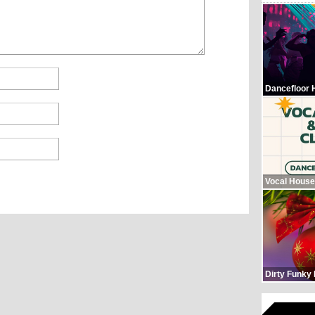
Dancefloor 
Vocal House
Dirty Funky