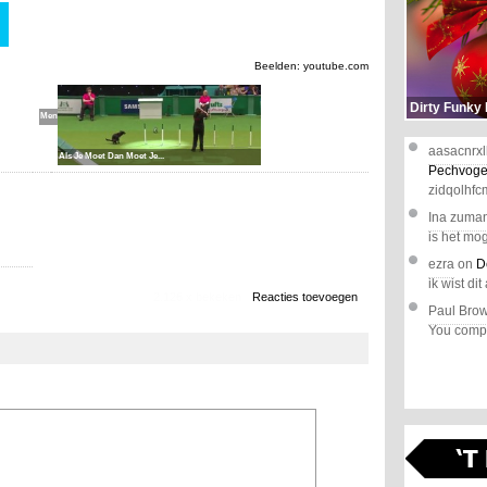
Beelden: youtube.com
Poep
Bruine
Dirty Funky
Mensen
aasacnrxl
Als Je Moet Dan Moet Je...
Pechvoge
zidqolhfc
Ina zuma
is het mog
ezra
on
D
ik wist dit 
2.126 x bekeken
Reacties toevoegen
Paul Bro
You comple