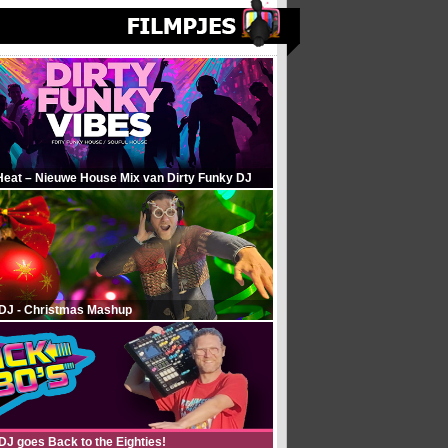
Heat – Nieuwe House Mix van Dirty Funky DJ
 DJ - Christmas Mashup
DJ goes Back to the Eighties!