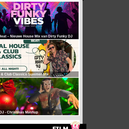
Heat – Nieuwe House Mix van Dirty Funky DJ
 & Club Classics Summer Mix
 DJ - Christmas Mashup