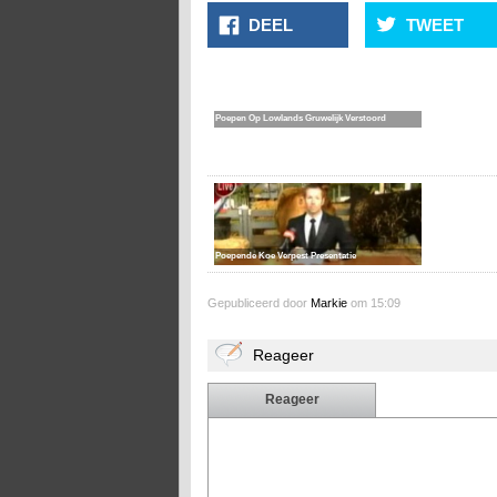
DEEL
TWEET
Poepen Op Lowlands Gruwelijk Verstoord
Poepende Koe Verpest Presentatie
Gepubliceerd door
Markie
om 15:09
Reageer
Reageer