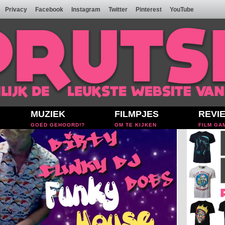
Privacy
Facebook
Instagram
Twitter
Pinterest
YouTube
MUZIEK
FILMPJES
REVI
GOED GEHOORD!?
OM TE KIJKEN
FILM GA