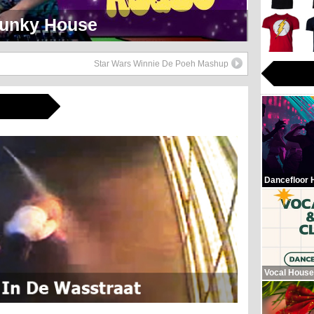
eerlijk Soul Setje
Star Wars Winnie De Poeh Mashup
Dancefloor 
Vocal House