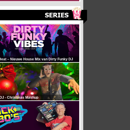
Heat – Nieuwe House Mix van Dirty Funky DJ
 DJ - Christmas Mashup