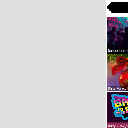
Dancefloor 
Dirty Funky
Dirty Funky 