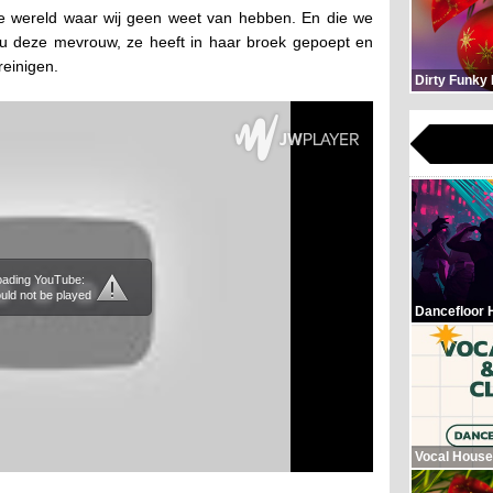
e wereld waar wij geen weet van hebben. En die we
nou deze mevrouw, ze heeft in haar broek gepoept en
reinigen.
Dirty Funky
loading YouTube:
uld not be played
Dancefloor 
Vocal House