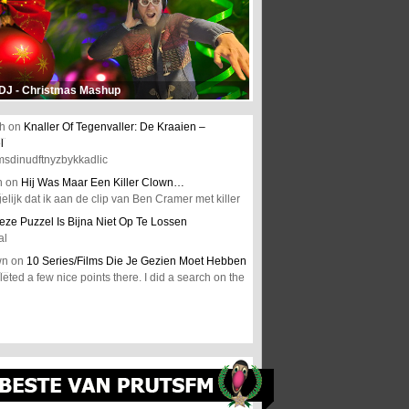
 DJ - Christmas Mashup
h
on
Knaller Of Tegenvaller: De Kraaien –
l
msdinudftnyzbykkadlic
n
on
Hij Was Maar Een Killer Clown…
elijk dat ik aan de clip van Ben Cramer met killer
eze Puzzel Is Bijna Niet Op Te Lossen
al
wn
on
10 Series/Films Die Je Gezien Moet Hebben
ted a few nice points there. I did a search on the