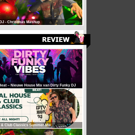
 DJ - Christmas Mashup
Heat – Nieuwe House Mix van Dirty Funky DJ
 & Club Classics Summer Mix