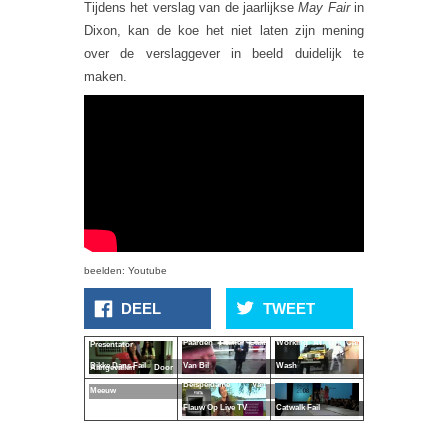
Tijdens het verslag van de jaarlijkse
May Fair
in
Dixon, kan de koe het niet laten zijn mening
over de verslaggever in beeld duidelijk te
maken.
beelden: Youtube
DEEL
TWEET
Paarden Trainer Gaat
Working At The Car
Presentator
Van Bil
Dikke Dans Fail
Wash
Aangevallen Door
Belspeldame Valt
Meeuw
Flauw Op Live TV
Catwalk Fail