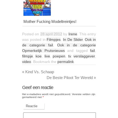
Mother Fucking Modeltreintjes!
Posted on
28 april 2012
by
Irene
. This entry
was posted in
Filmpjes
,
In De Slider
,
Ook in
de categorie fail
,
Ook in de categorie
Opmerkelijk Prutsnieuws
and tagged
fail
,
filmpje
,
koe
,
live
,
poepen
,
tv
,
verslaggever
,
video
. Bookmark the
permalink
.
«
Kind Vs. Schaap
De Beste Piloot Ter Wereld
»
Geef een reactie
Het e-mailadres wordt niet gepubliceerd.
Vereiste velden zijn
gemarkeerd met
*
Reactie