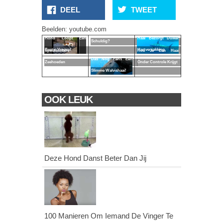
DEEL
TWEET
Beelden: youtube.com
Hond Loopt Een
Haai Bezorgt Duiker
Schuldig?
Beetje Vreemd
Hartverzakking
Spectaculaire
Hoe Je Een Haai
Das Nog Eens Een
Zeehoeden
Onder Controle Krijgt
Slimme Walvishaai!
OOK LEUK
Deze Hond Danst Beter Dan Jij
100 Manieren Om Iemand De Vinger Te