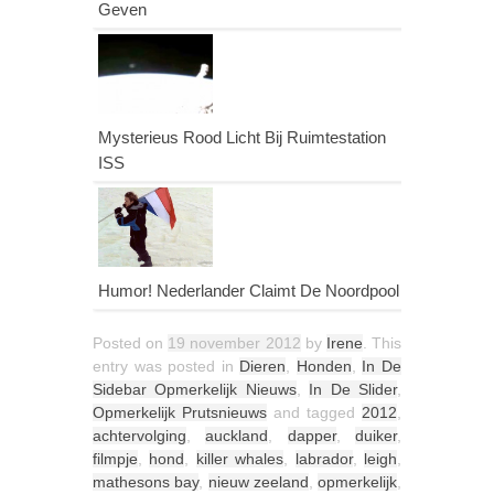
Geven
Mysterieus Rood Licht Bij Ruimtestation
ISS
Humor! Nederlander Claimt De Noordpool
Posted on
19 november 2012
by
Irene
. This
entry was posted in
Dieren
,
Honden
,
In De
Sidebar Opmerkelijk Nieuws
,
In De Slider
,
Opmerkelijk Prutsnieuws
and tagged
2012
,
achtervolging
,
auckland
,
dapper
,
duiker
,
filmpje
,
hond
,
killer whales
,
labrador
,
leigh
,
mathesons bay
,
nieuw zeeland
,
opmerkelijk
,