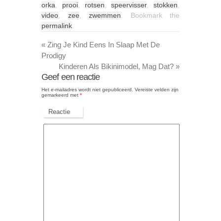
orka
,
prooi
,
rotsen
,
speervisser
,
stokken
,
video
,
zee
,
zwemmen
. Bookmark the
permalink
.
«
Zing Je Kind Eens In Slaap Met De
Prodigy
Kinderen Als Bikinimodel, Mag Dat?
»
Geef een reactie
Het e-mailadres wordt niet gepubliceerd.
Vereiste velden zijn
gemarkeerd met
*
Reactie