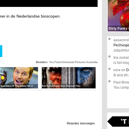
 mei in de Nederlandse bioscopen.
Dirty Funky
aasacnrxl
Pechvoge
zidqolhfc
Ina zuma
Beelden:
YouTube/Universal Pictures Australia
is het mog
ezra
on
D
ik wist dit 
Paul Bro
Guardians Of The Galaxy Vol. 2
Een Korte Teaser Voor Warcraft Film
You comple
1.598 x bekeken
Reacties toevoegen