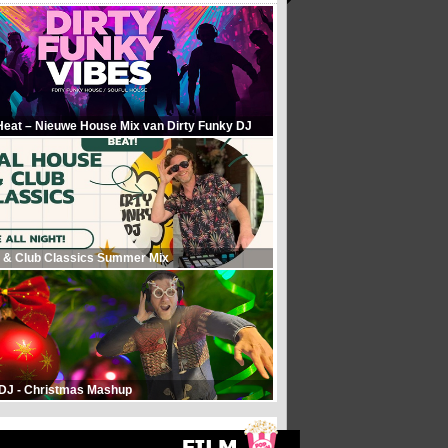
Heat – Nieuwe House Mix van Dirty Funky DJ
 & Club Classics Summer Mix
 DJ - Christmas Mashup