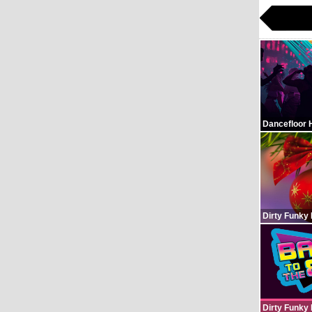
Dancefloor 
Dirty Funky
Dirty Funky 