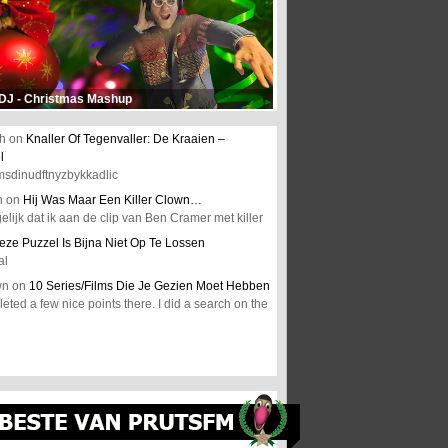
 DJ - Christmas Mashup
h
on
Knaller Of Tegenvaller: De Kraaien –
l
msdinudftnyzbykkadlic
n
on
Hij Was Maar Een Killer Clown…
elijk dat ik aan de clip van Ben Cramer met killer
eze Puzzel Is Bijna Niet Op Te Lossen
al
wn
on
10 Series/Films Die Je Gezien Moet Hebben
ted a few nice points there. I did a search on the