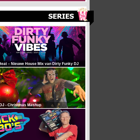
Heat – Nieuwe House Mix van Dirty Funky DJ
 DJ - Christmas Mashup