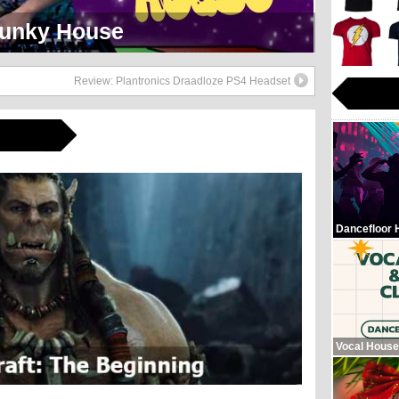
eerlijk Soul Setje
Review: Plantronics Draadloze PS4 Headset
Dancefloor 
Vocal House