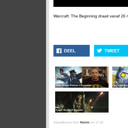
Warcraft: The Beginning draait vanaf 26
DEEL
TWEET
Video Review Batman v Superman
Op De Set Van 
Trailer: World Of Warcraft
Gepubliceerd door
Markie
om 17:18