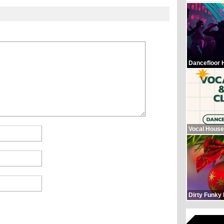
Dancefloor 
Vocal House
Dirty Funky