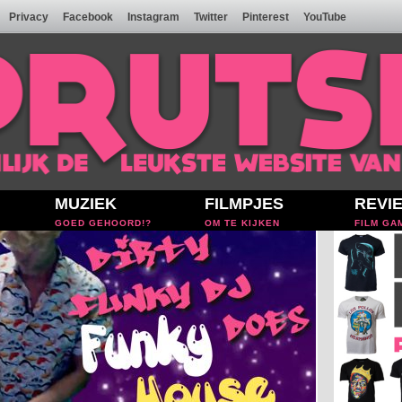
Privacy
Facebook
Instagram
Twitter
Pinterest
YouTube
MUZIEK
FILMPJES
REVI
GOED GEHOORD!?
OM TE KIJKEN
FILM GA