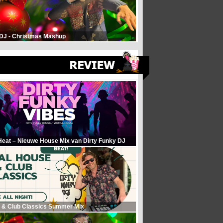
 DJ - Christmas Mashup
Heat – Nieuwe House Mix van Dirty Funky DJ
 & Club Classics Summer Mix