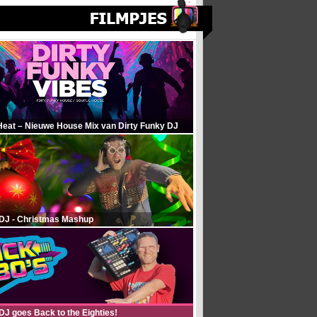
Heat – Nieuwe House Mix van Dirty Funky DJ
 DJ - Christmas Mashup
DJ goes Back to the Eighties!