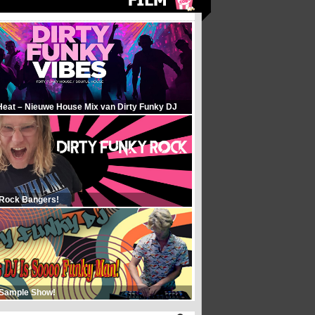
Heat – Nieuwe House Mix van Dirty Funky DJ
 Rock Bangers!
 Sample Show!