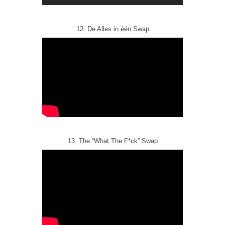
12. De Alles in één Swap
13. The “What The F*ck” Swap