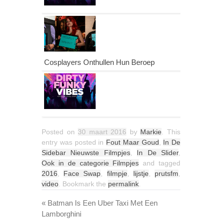
Cosplayers Onthullen Hun Beroep
Posted on
30 maart 2016
by
Markie
. This
entry was posted in
Fout Maar Goud
,
In De
Sidebar Nieuwste Filmpjes
,
In De Slider
,
Ook in de categorie Filmpjes
and tagged
2016
,
Face Swap
,
filmpje
,
lijstje
,
prutsfm
,
video
. Bookmark the
permalink
.
«
Batman Is Een Uber Taxi Met Een
Lamborghini