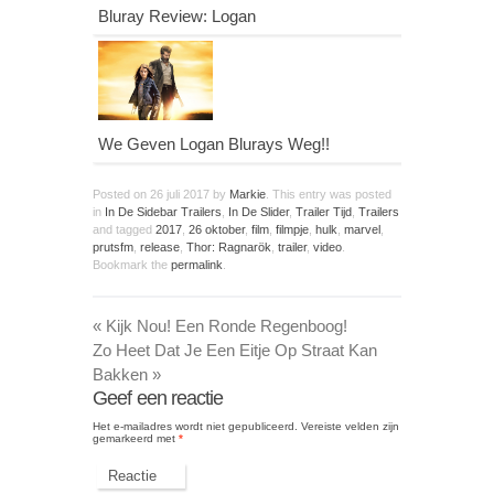
Bluray Review: Logan
We Geven Logan Blurays Weg!!
Posted on
26 juli 2017
by
Markie
. This entry was posted
in
In De Sidebar Trailers
,
In De Slider
,
Trailer Tijd
,
Trailers
and tagged
2017
,
26 oktober
,
film
,
filmpje
,
hulk
,
marvel
,
prutsfm
,
release
,
Thor: Ragnarök
,
trailer
,
video
.
Bookmark the
permalink
.
«
Kijk Nou! Een Ronde Regenboog!
Zo Heet Dat Je Een Eitje Op Straat Kan
Bakken
»
Geef een reactie
Het e-mailadres wordt niet gepubliceerd.
Vereiste velden zijn
gemarkeerd met
*
Reactie