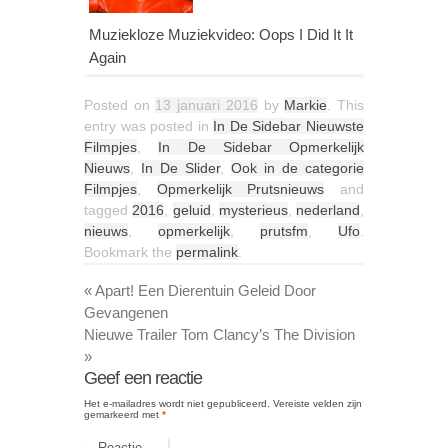
Muziekloze Muziekvideo: Oops I Did It It
Again
Posted on
13 januari 2016
by
Markie
. This
entry was posted in
In De Sidebar Nieuwste
Filmpjes
,
In De Sidebar Opmerkelijk
Nieuws
,
In De Slider
,
Ook in de categorie
Filmpjes
,
Opmerkelijk Prutsnieuws
and
tagged
2016
,
geluid
,
mysterieus
,
nederland
,
nieuws
,
opmerkelijk
,
prutsfm
,
Ufo
.
Bookmark the
permalink
.
«
Apart! Een Dierentuin Geleid Door
Gevangenen
Nieuwe Trailer Tom Clancy’s The Division
»
Geef een reactie
Het e-mailadres wordt niet gepubliceerd.
Vereiste velden zijn
gemarkeerd met
*
Reactie