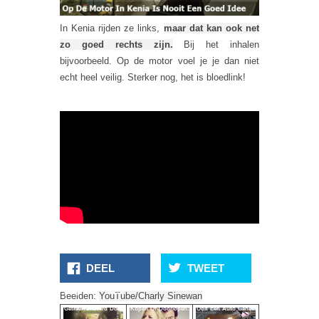
In Kenia rijden ze links,
maar dat kan ook net
zo goed rechts zijn.
Bij het inhalen
bijvoorbeeld. Op de motor voel je je dan niet
echt heel veilig. Sterker nog, het is bloedlink!
DEEL
TWEET
Meisje Zwaar
Beelden:
YouTube/Charly Sinewan
Getraumatiseerd Door
Kopen Of Doorlopen:
Ooit Een Auto Geheel