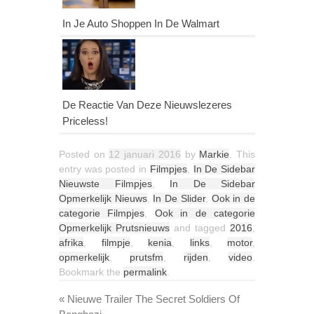
In Je Auto Shoppen In De Walmart
De Reactie Van Deze Nieuwslezeres
Priceless!
Posted on
12 januari 2016
by
Markie
. This
entry was posted in
Filmpjes
,
In De Sidebar
Nieuwste Filmpjes
,
In De Sidebar
Opmerkelijk Nieuws
,
In De Slider
,
Ook in de
categorie Filmpjes
,
Ook in de categorie
Opmerkelijk Prutsnieuws
and tagged
2016
,
afrika
,
filmpje
,
kenia
,
links
,
motor
,
opmerkelijk
,
prutsfm
,
rijden
,
video
.
Bookmark the
permalink
.
«
Nieuwe Trailer The Secret Soldiers Of