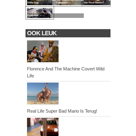
Dikke Aap
Trainwreck
Van Hout Gezien?
De Snelweg Motor
Kriebelaar
OOK LEUK
Florence And The Machine Covert Wild
Life
Real Life Super Bad Mario Is Terug!