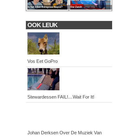
Is Ted 2 Een Beregoeie Sequel?
Der Zandt
OOK LEUK
Vos Eet GoPro
Stewardessen FAIL!…Wait For It!
Johan Derksen Over De Muziek Van