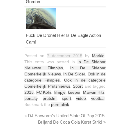
Gordon
Fuck De Drone! Hier Is De Eagle Action
Cam!
Posted on
7 december 2015
by
Markie
.
This entry was posted in
In De Sidebar
Nieuwste Filmpjes
,
In De Sidebar
Opmerkelijk Nieuws
,
In De Slider
,
Ook in de
categorie Filmpjes
,
Ook in de categorie
Opmerkelijk Prutsnieuws
,
Sport
and tagged
2015
,
FC Köln
,
filmpje
,
keeper
,
Marwin Hitz
,
penalty
,
prutsfm
,
sport
,
video
,
voetbal
.
Bookmark the
permalink
.
«
DJ Earworm’s United State Of Pop 2015
Briljant! De Coca Cola Kerst Strik!
»