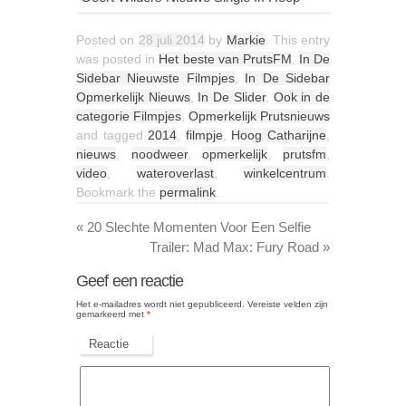
Posted on
28 juli 2014
by
Markie
. This entry
was posted in
Het beste van PrutsFM
,
In De
Sidebar Nieuwste Filmpjes
,
In De Sidebar
Opmerkelijk Nieuws
,
In De Slider
,
Ook in de
categorie Filmpjes
,
Opmerkelijk Prutsnieuws
and tagged
2014
,
filmpje
,
Hoog Catharijne
,
nieuws
,
noodweer
,
opmerkelijk
,
prutsfm
,
video
,
wateroverlast
,
winkelcentrum
.
Bookmark the
permalink
.
«
20 Slechte Momenten Voor Een Selfie
Trailer: Mad Max: Fury Road
»
Geef een reactie
Het e-mailadres wordt niet gepubliceerd.
Vereiste velden zijn
gemarkeerd met
*
Reactie