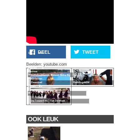
DEEL
TWEET
18 Keer
Wateroverlast
Beelden:
youtube.com
Ellende In
Enorme
Nederland
Indrukwekkende Minuut Stilte Bij
Jongen Muurvast In
Waterhozen
Zwembad
Reddingsboei
Boven De
Waddenzee
De Trouw FAIL! Van De Week
OOK LEUK