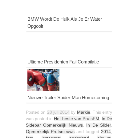
BMW Wordt De Hulk Als Je Er Water
Opgooit
Ultieme Presidenten Fail Compilatie
Nieuwe Trailer Spider-Man Homecoming
Posted on
28 juli 2014
by
Markie
. This entry
was posted in
Het beste van PrutsFM
,
In De
Sidebar Opmerkelijk Nieuws
,
In De Slider
,
Opmerkelijk Prutsnieuws
and tagged
2014
,
foto
,
instagram
,
nederland
,
nieuws
,