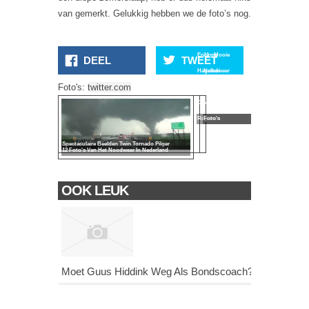
van gemerkt. Gelukkig hebben we de foto’s nog.
Enorme
11 Mooie
DEEL
TWEET
Hagelbui
Noodweer
Foto's:
twitter.com
Tijdens
In
De
Nederland
Roparun
Foto's
Spectaculaire Beelden Twin Tornado Pilger
12 Foto's Van Het Noodweer In Nederland
OOK LEUK
Moet Guus Hiddink Weg Als Bondscoach?