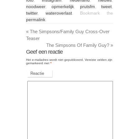
noodweer
,
opmerkelijk
,
prutsfm
,
tweet
,
twitter
,
wateroverlast
. Bookmark the
permalink
.
«
The Simpsons/Family Guy Cross-Over
Teaser
The Simpsons Of Family Guy?
»
Geef een reactie
Het e-mailadres wordt niet gepubliceerd.
Vereiste velden zijn
gemarkeerd met
*
Reactie