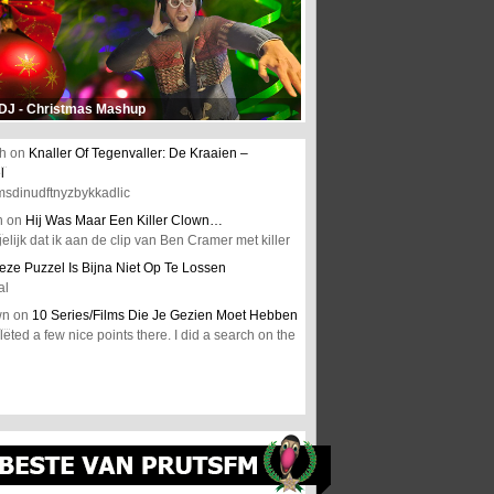
 DJ - Christmas Mashup
h
on
Knaller Of Tegenvaller: De Kraaien –
l
msdinudftnyzbykkadlic
n
on
Hij Was Maar Een Killer Clown…
elijk dat ik aan de clip van Ben Cramer met killer
eze Puzzel Is Bijna Niet Op Te Lossen
al
wn
on
10 Series/Films Die Je Gezien Moet Hebben
ted a few nice points there. I did a search on the