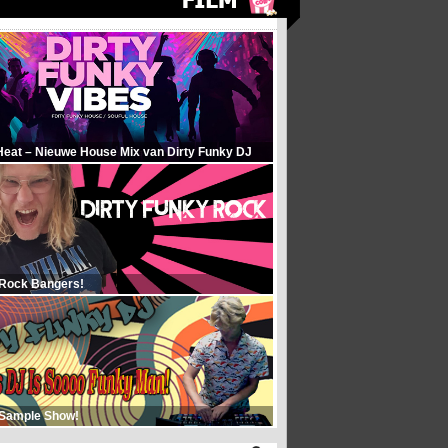
Heat – Nieuwe House Mix van Dirty Funky DJ
 Rock Bangers!
 Sample Show!