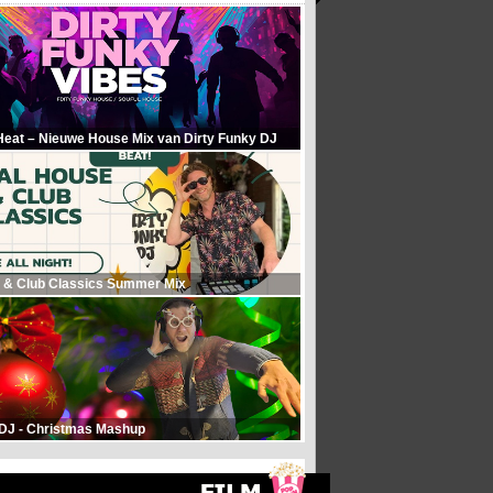
Heat – Nieuwe House Mix van Dirty Funky DJ
 & Club Classics Summer Mix
 DJ - Christmas Mashup