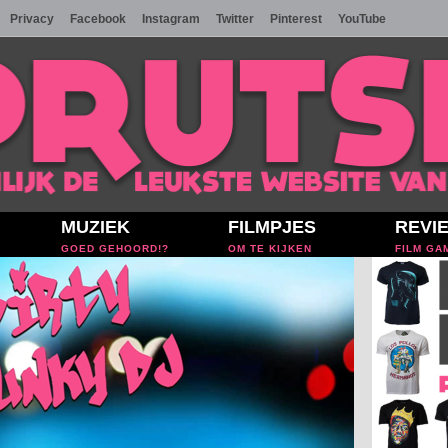
Privacy
Facebook
Instagram
Twitter
Pinterest
YouTube
MUZIEK
FILMPJES
REVI
GOED GEHOORD!?
OM TE KIJKEN
FILM GA