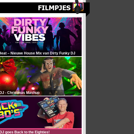
Heat – Nieuwe House Mix van Dirty Funky DJ
 DJ - Christmas Mashup
DJ goes Back to the Eighties!