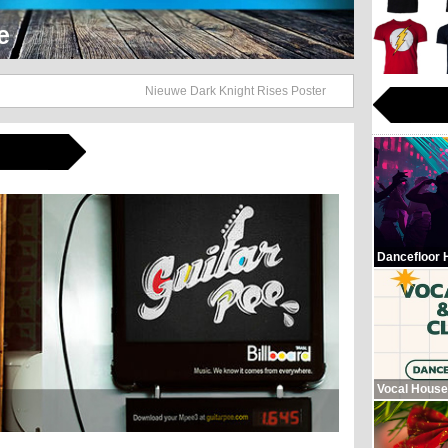
Hop Beats
Nieuwe Dark Knight Rises Poster
Dancefloor 
Vocal House