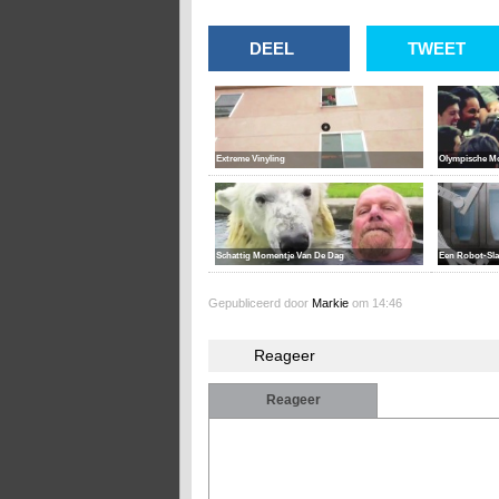
DEEL
TWEET
Extreme Vinyling
Olympische M
Schattig Momentje Van De Dag
Een Robot-Slaa
Gepubliceerd door
Markie
om 14:46
Reageer
Reageer