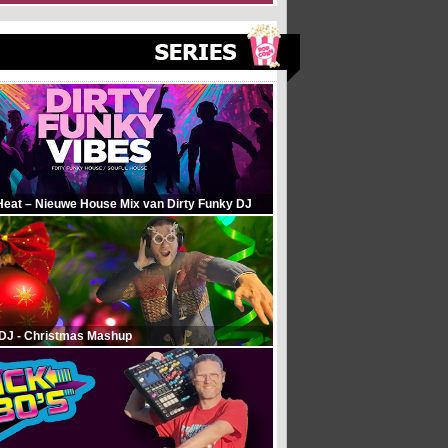
Heat – Nieuwe House Mix van Dirty Funky DJ
 DJ - Christmas Mashup