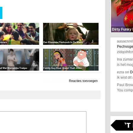
Dirty Funky
aasacnrxl
oeders
Een Klassieke Flashmob In De Metro
Pechvoge
zidqolhfc
Ina zuma
is het mog
f Met Menselijke Trekjes
Family Guy Doet Grand Theft Auto
ezra
on
D
ik wist dit 
1.783 x bekeken
Reacties toevoegen
Paul Bro
You comple