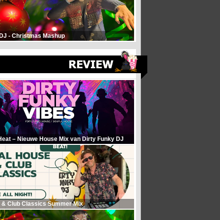
 DJ - Christmas Mashup
Heat – Nieuwe House Mix van Dirty Funky DJ
 & Club Classics Summer Mix