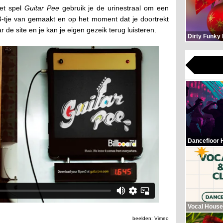
het spel
Guitar Pee
gebruik je de urinestraal om een
3-tje van gemaakt en op het moment dat je doortrekt
de site en je kan je eigen gezeik terug luisteren.
Dirty Funky
Dancefloor 
Vocal House
beelden: Vimeo