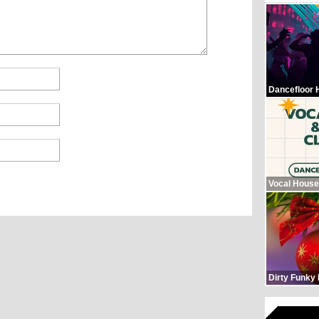
Dancefloor 
Vocal House
Dirty Funky