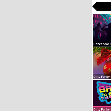
Dancefloor 
Dirty Funky
Dirty Funky 