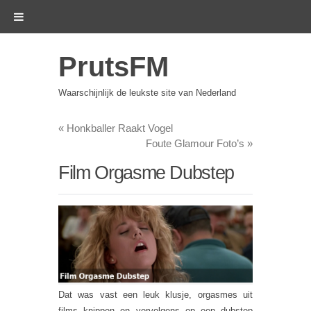
PrutsFM
Waarschijnlijk de leukste site van Nederland
«
Honkballer Raakt Vogel
Foute Glamour Foto’s
»
Film Orgasme Dubstep
Dat was vast een leuk klusje, orgasmes uit
films knippen en vervolgens op een dubstep