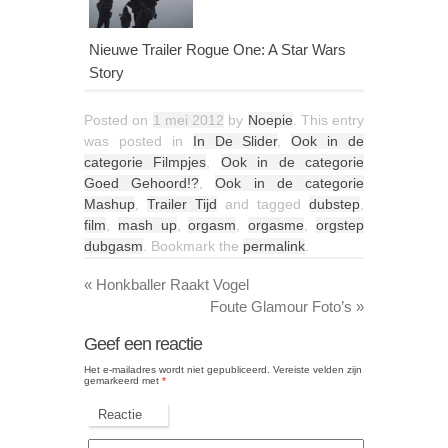
Nieuwe Trailer Rogue One: A Star Wars
Story
Posted on
1 mei 2012
by
Noepie
. This entry
was posted in
In De Slider
,
Ook in de
categorie Filmpjes
,
Ook in de categorie
Goed Gehoord!?
,
Ook in de categorie
Mashup
,
Trailer Tijd
and tagged
dubstep
,
film
,
mash up
,
orgasm
,
orgasme
,
orgstep
dubgasm
. Bookmark the
permalink
.
«
Honkballer Raakt Vogel
Foute Glamour Foto’s
»
Geef een reactie
Het e-mailadres wordt niet gepubliceerd.
Vereiste velden zijn
gemarkeerd met
*
Reactie