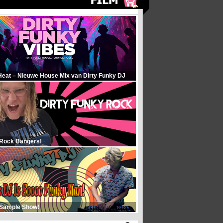
Heat – Nieuwe House Mix van Dirty Funky DJ
 Rock Bangers!
 Sample Show!