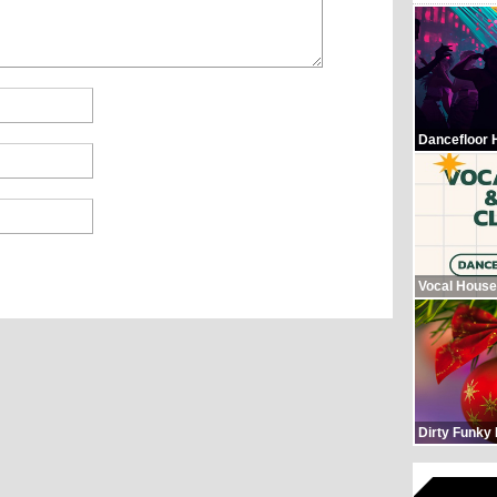
Dancefloor 
Vocal House
Dirty Funky