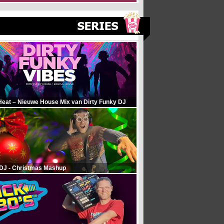
Heat – Nieuwe House Mix van Dirty Funky DJ
 DJ - Christmas Mashup