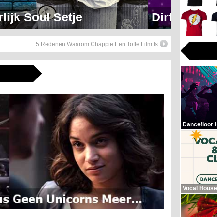
eerlijk Soul Setje
5 Redenen Waarom Chappie Een Toffe Film Is
Dancefloor 
Vocal House