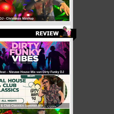
 DJ - Christmas Mashup
Heat – Nieuwe House Mix van Dirty Funky DJ
 & Club Classics Summer Mix