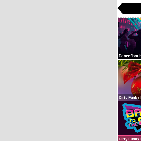
Dancefloor 
Dirty Funky
Dirty Funky 