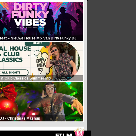
Heat – Nieuwe House Mix van Dirty Funky DJ
 & Club Classics Summer Mix
 DJ - Christmas Mashup