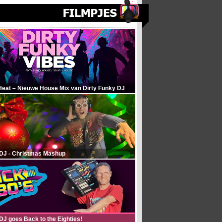
Heat – Nieuwe House Mix van Dirty Funky DJ
 DJ - Christmas Mashup
DJ goes Back to the Eighties!