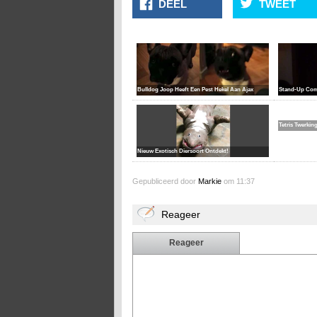
DEEL
TWEET
Bulldog Joop Heeft Een Pest Hekel Aan Ajax
Stand-Up Com
Tetris Twerkin
Nieuw Exotisch Diersoort Ontdekt!
Gepubliceerd door
Markie
om 11:37
Reageer
Reageer