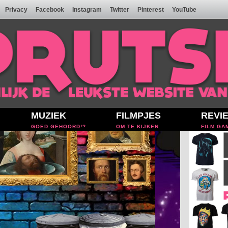
Privacy
Facebook
Instagram
Twitter
Pinterest
YouTube
MUZIEK
FILMPJES
REVI
GOED GEHOORD!?
OM TE KIJKEN
FILM GA