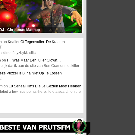
 DJ - Christmas Mashup
h
on
Knaller Of Tegenvaller: De Kraaien –
l
msdinudftnyzbykkadlic
n
on
Hij Was Maar Een Killer Clown…
elijk dat ik aan de clip van Ben Cramer met killer
eze Puzzel Is Bijna Niet Op Te Lossen
al
wn
on
10 Series/Films Die Je Gezien Moet Hebben
ted a few nice points there. I did a search on the