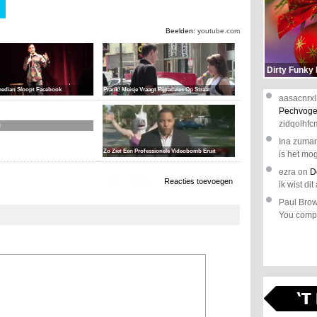
Beelden:
youtube.com
Dirty Funky
edian Sloopt Facebook
Prank! Meisje Vraagt Pijpadvies Op Straat
aasacnrxl
Pechvoge
zidqolhfc
g
Ina zuma
Zo Ziet Een Professionele Videobomb Eruit
is het mog
ezra
on
D
1.169 x bekeken
Reacties toevoegen
ik wist dit 
Paul Bro
You comple