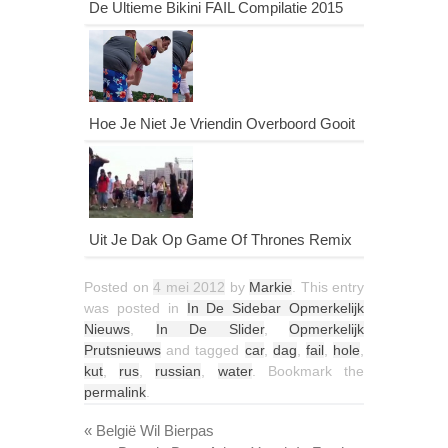
De Ultieme Bikini FAIL Compilatie 2015
Hoe Je Niet Je Vriendin Overboord Gooit
Uit Je Dak Op Game Of Thrones Remix
Posted on
4 mei 2012
by
Markie
. This entry
was posted in
In De Sidebar Opmerkelijk
Nieuws
,
In De Slider
,
Opmerkelijk
Prutsnieuws
and tagged
car
,
dag
,
fail
,
hole
,
kut
,
rus
,
russian
,
water
. Bookmark the
permalink
.
«
België Wil Bierpas