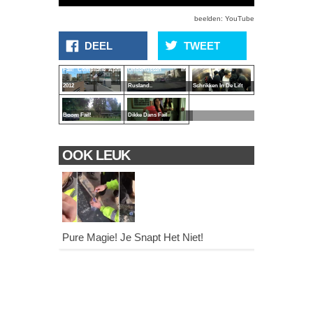
beelden: YouTube
DEEL
TWEET
Fail! Compilatie April
Ondertussen In
2012
Rusland..
Schrikken In De Lift
Boom Fail!
Dikke Dans Fail
OOK LEUK
Pure Magie! Je Snapt Het Niet!