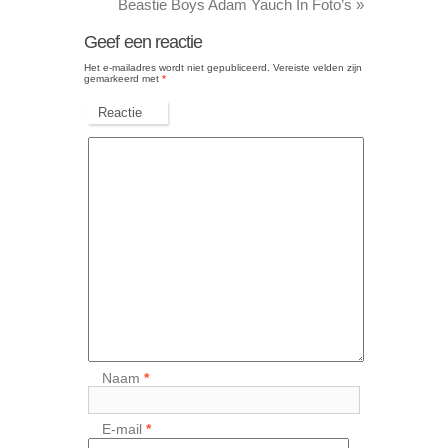
Beastie Boys Adam Yauch In Foto’s
»
Geef een reactie
Het e-mailadres wordt niet gepubliceerd.
Vereiste velden zijn
gemarkeerd met
*
Reactie
Naam
*
E-mail
*