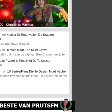
 DJ - Christmas Mashup
h
on
Knaller Of Tegenvaller: De Kraaien –
l
msdinudftnyzbykkadlic
n
on
Hij Was Maar Een Killer Clown…
elijk dat ik aan de clip van Ben Cramer met killer
eze Puzzel Is Bijna Niet Op Te Lossen
al
wn
on
10 Series/Films Die Je Gezien Moet Hebben
ted a few nice points there. I did a search on the