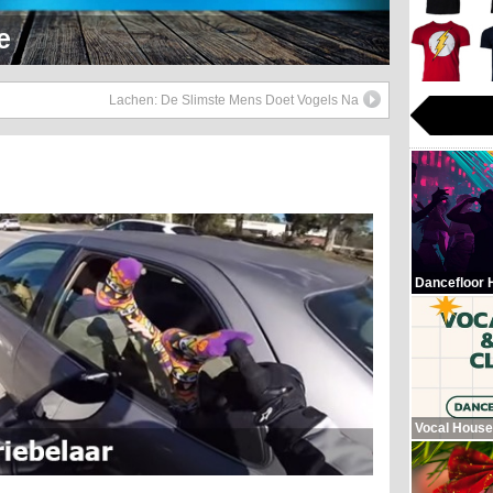
Hop Beats
Lachen: De Slimste Mens Doet Vogels Na
Dancefloor 
Vocal House