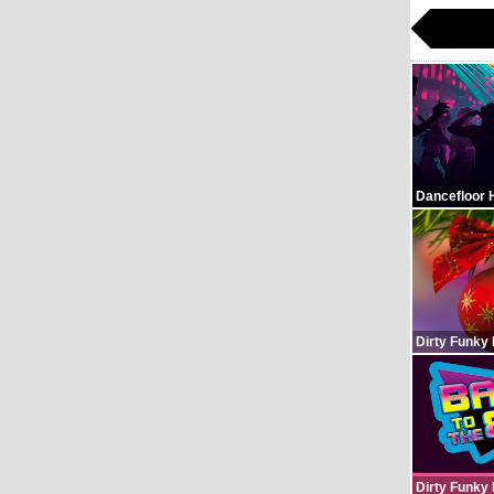
Dancefloor 
Dirty Funky
Dirty Funky 