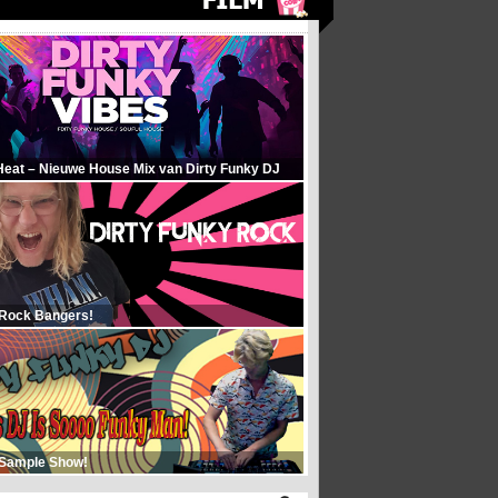
Heat – Nieuwe House Mix van Dirty Funky DJ
 Rock Bangers!
 Sample Show!