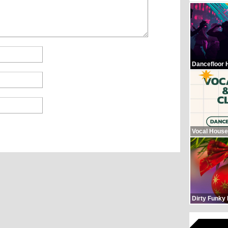
Dancefloor 
Vocal House
Dirty Funky