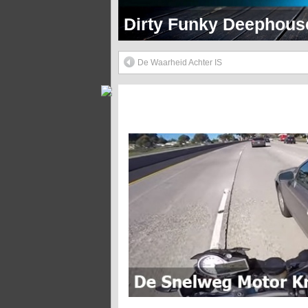
Dirty Funky 90's Hip 
De Waarheid Achter IS
De Snelweg Motor Kriebelaar