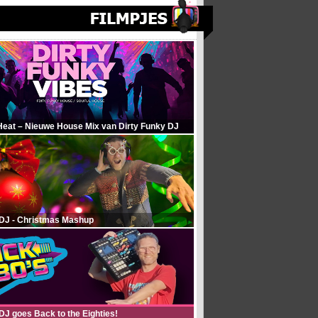
Heat – Nieuwe House Mix van Dirty Funky DJ
 DJ - Christmas Mashup
DJ goes Back to the Eighties!