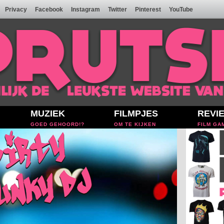
Privacy
Facebook
Instagram
Twitter
Pinterest
YouTube
MUZIEK
FILMPJES
REVI
GOED GEHOORD!?
OM TE KIJKEN
FILM GA