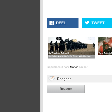
DEEL
TWEET
De Waarheid Achter IS
Vette Actie In 
De Picknicktafel Die Je Per Direct Wilt Hebben
Gepubliceerd door
Markie
om 14:13
Reageer
Reageer