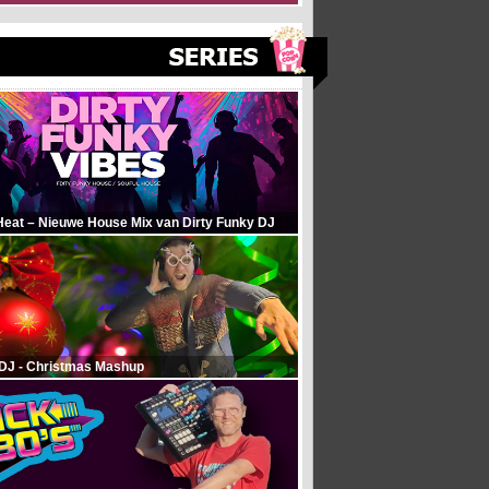
Heat – Nieuwe House Mix van Dirty Funky DJ
 DJ - Christmas Mashup