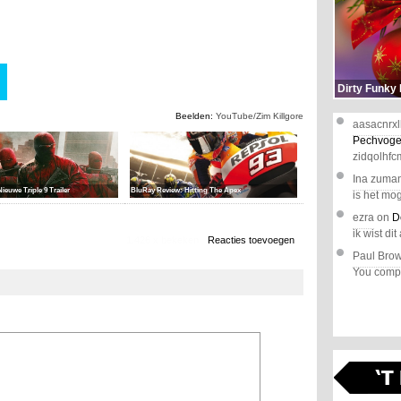
Dirty Funky
Beelden:
YouTube/Zim Killgore
aasacnrxl
Pechvoge
zidqolhfc
Ina zuma
Nieuwe Triple 9 Trailer
BluRay Review: Hitting The Apex
is het mog
ezra
on
D
ik wist dit 
1.426 x bekeken
Reacties toevoegen
Paul Bro
You comple