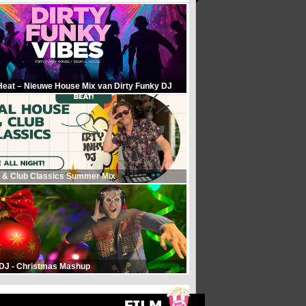
Heat – Nieuwe House Mix van Dirty Funky DJ
 & Club Classics Summer Mix
 DJ - Christmas Mashup