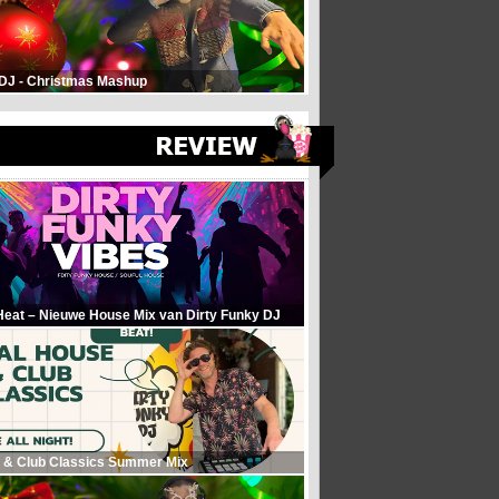
 DJ - Christmas Mashup
Heat – Nieuwe House Mix van Dirty Funky DJ
 & Club Classics Summer Mix