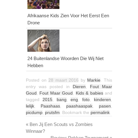
Afrikaanse Kids Zien Voor Het Eerst Een
Drone
24 Buitenlandse Woorden Die Wij Niet
Hebben
Posted on
28 maart 2016
by
Markie
. This
entry was posted in
Dieren
,
Fout Maar
Goud
,
Fout Maar Goud
,
Kids & babies
and
tagged
2015
,
bang
,
eng
,
foto
,
kinderen
,
lelijk
,
Paashaas
,
paashaaspak
,
pasen
,
picdump
,
prutsfm
. Bookmark the
permalink
.
«
Ben Jij Een Scouts vs Zombies
Winnaar?
Review: Pokken Tournament
»