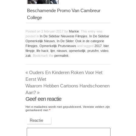
Beschamende Promo Van Cambreur
College
Posted on
2 februari 2017
by
Markie
. This entry was
posted in
In De Sidebar Nieuwste Filmpjes
,
In De Sidebar
Opmerkelijk Nieuws
,
In De Slider
,
Ook in de categorie
Filmpjes
,
Opmerkelijk Prutsnieuws
and tagged
2017
,
bier
,
filmpje
,
life hack
,
lijm
,
nieuws
,
opmerkelijk
,
prutsfm
,
video
,
zak
. Bookmark the
permalink
.
«
Ouders En Kinderen Roken Voor Het
Eerst Wiet
Waarom Hebben Cartoons Handschoenen
Aan?
»
Geef een reactie
Het e-mailadres wordt niet gepubliceerd.
Vereiste velden zijn
gemarkeerd met
*
Reactie