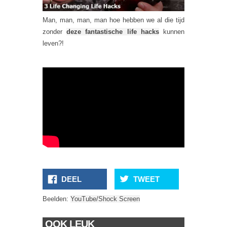
Man, man, man, man hoe hebben we al die tijd
zonder
deze fantastische life hacks
kunnen
leven?!
DEEL
TWEET
Beelden:
YouTube/Shock Screen
OOK LEUK