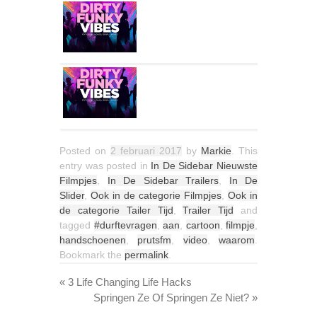
Posted on
2 februari 2017
by
Markie
. This
entry was posted in
In De Sidebar Nieuwste
Filmpjes
,
In De Sidebar Trailers
,
In De
Slider
,
Ook in de categorie Filmpjes
,
Ook in
de categorie Tailer Tijd
,
Trailer Tijd
and
tagged
#durftevragen
,
aan
,
cartoon
,
filmpje
,
handschoenen
,
prutsfm
,
video
,
waarom
.
Bookmark the
permalink
.
«
3 Life Changing Life Hacks
Springen Ze Of Springen Ze Niet?
»