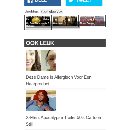
DEEL
TWEET
Meisjes Gaan Snel
Zo Heb Je
Beelden:
YouTube/Vox
Cartoon Helden Voor
Hoe Klinkt Een Tortilla
Naakt Om Model Te
Bodybuilding Nog
Ze Koffie Gehad
Op Een Platenspeler?
Worden
Nooit Gezien
Hebben
OOK LEUK
Deze Dame Is Allergisch Voor Een
Haarproduct
X-Men: Apocalypse Trailer 90’s Cartoon
Stijl