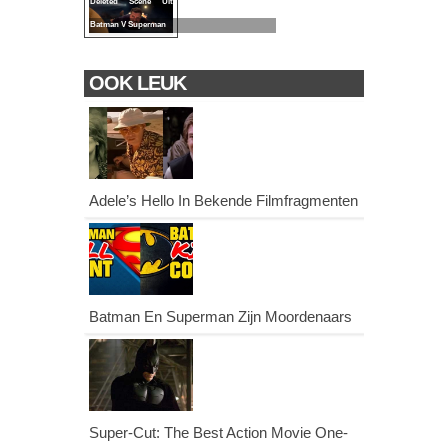
Deleted Scène Uit
Batman V Superman
OOK LEUK
Adele’s Hello In Bekende Filmfragmenten
Batman En Superman Zijn Moordenaars
Super-Cut: The Best Action Movie One-