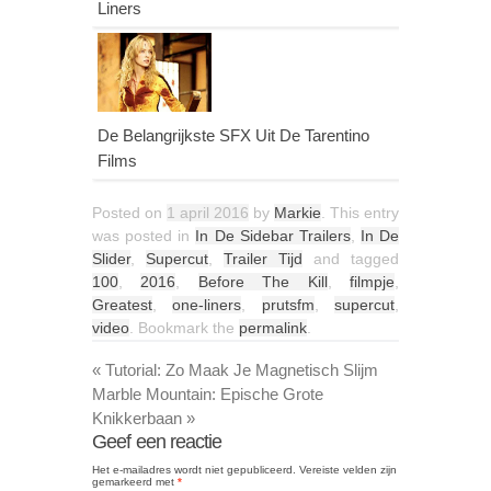
Liners
De Belangrijkste SFX Uit De Tarentino
Films
Posted on
1 april 2016
by
Markie
. This entry
was posted in
In De Sidebar Trailers
,
In De
Slider
,
Supercut
,
Trailer Tijd
and tagged
100
,
2016
,
Before The Kill
,
filmpje
,
Greatest
,
one-liners
,
prutsfm
,
supercut
,
video
. Bookmark the
permalink
.
«
Tutorial: Zo Maak Je Magnetisch Slijm
Marble Mountain: Epische Grote
Knikkerbaan
»
Geef een reactie
Het e-mailadres wordt niet gepubliceerd.
Vereiste velden zijn
gemarkeerd met
*