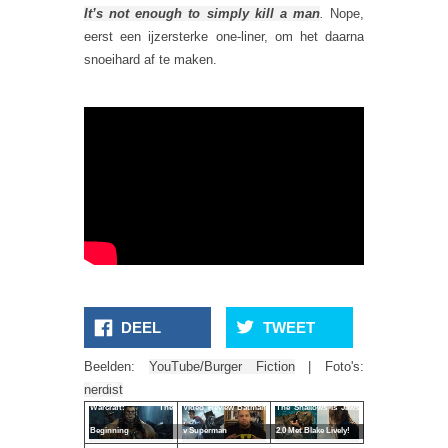
It’s not enough to simply kill a man
.
Nope,
eerst een ijzersterke one-liner, om het daarna
snoeihard af te maken.
DEEL
TWEET
Beelden:
YouTube/Burger Fiction
| Foto's:
Nieuwe Trailer
nerdist
Warcraft: The
Video Review Batman
The Shallows Is Jaws
Beginning
v Superman
2.0 Met Blake Lively!