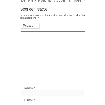
Een Nieuwe Batman v Superman Trailer
»
Geef een reactie
Het e-mailadres wordt niet gepubliceerd.
Vereiste velden zijn
gemarkeerd met
*
Reactie
Naam
*
E-mail
*