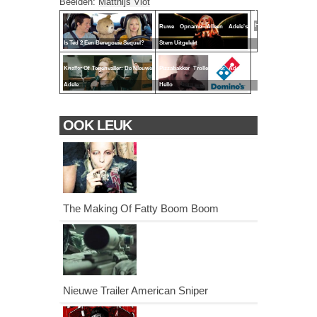
Beelden:
Matthijs Vlot
Adele's
Hello?
Ruwe Opname Alleen Adele's
Is Ted 2 Een Beregoeie Sequel?
Stem Uitgelekt
Knaller Of Tegenvaller: De Nieuwe
Pizzabakker Trollen Met Adele's
Adele
Hello
OOK LEUK
The Making Of Fatty Boom Boom
Nieuwe Trailer American Sniper