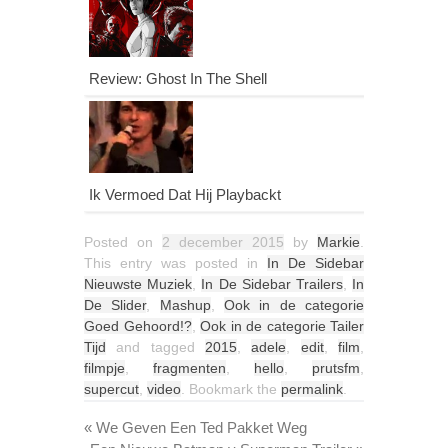
Review: Ghost In The Shell
Ik Vermoed Dat Hij Playbackt
Posted on
2 december 2015
by
Markie
.
This entry was posted in
In De Sidebar
Nieuwste Muziek
,
In De Sidebar Trailers
,
In
De Slider
,
Mashup
,
Ook in de categorie
Goed Gehoord!?
,
Ook in de categorie Tailer
Tijd
and tagged
2015
,
adele
,
edit
,
film
,
filmpje
,
fragmenten
,
hello
,
prutsfm
,
supercut
,
video
. Bookmark the
permalink
.
«
We Geven Een Ted Pakket Weg