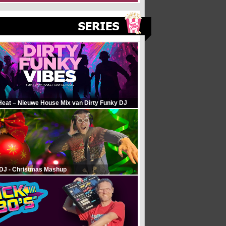
Heat – Nieuwe House Mix van Dirty Funky DJ
 DJ - Christmas Mashup