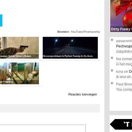
Dirty Funky
Beelden:
YouTube/Poehavshiy
aasacnrxl
Pechvoge
zidqolhfc
eanen Schiet Video's Maken
Stroomprobleem Is Perfect Feestje In De Auto
Ina zuma
is het mog
ezra
on
D
ik wist dit 
Van Klapdeur
Paul Bro
You comple
1.321 x bekeken
Reacties toevoegen