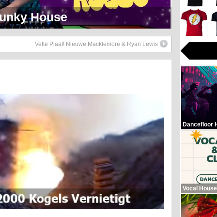
eerlijk Soul Setje
Vette Plaat! Nieuwe Macklemore & Ryan Lewis
Dancefloor 
Vocal House