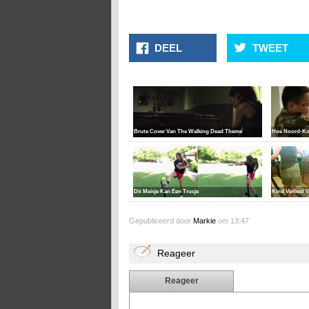
DEEL
TWEET
Brute Cover Van The Walking Dead Theme
Hoe Noord-Kor
Dit Meisje Kan Een Trucje
Kind Verliest 
Gepubliceerd door
Markie
om 13:47
Reageer
Reageer