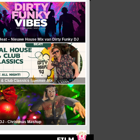
Heat – Nieuwe House Mix van Dirty Funky DJ
 & Club Classics Summer Mix
 DJ - Christmas Mashup