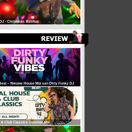
 DJ - Christmas Mashup
Heat – Nieuwe House Mix van Dirty Funky DJ
 & Club Classics Summer Mix