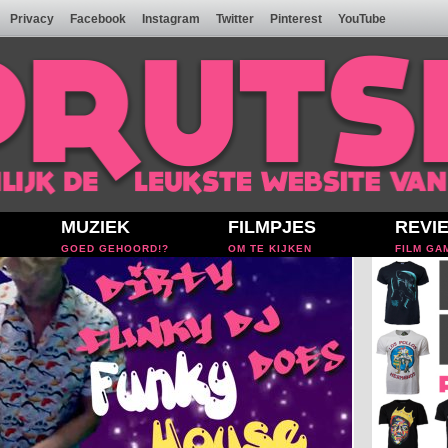
Privacy
Facebook
Instagram
Twitter
Pinterest
YouTube
MUZIEK
FILMPJES
REVI
GOED GEHOORD!?
OM TE KIJKEN
FILM GA