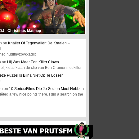
 DJ - Christmas Mashup
h
on
Knaller Of Tegenvaller: De Kraaien –
l
msdinudftnyzbykkadlic
n
on
Hij Was Maar Een Killer Clown…
elijk dat ik aan de clip van Ben Cramer met killer
eze Puzzel Is Bijna Niet Op Te Lossen
al
wn
on
10 Series/Films Die Je Gezien Moet Hebben
ted a few nice points there. I did a search on the