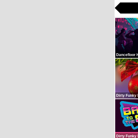
Dancefloor 
Dirty Funky
Dirty Funky 