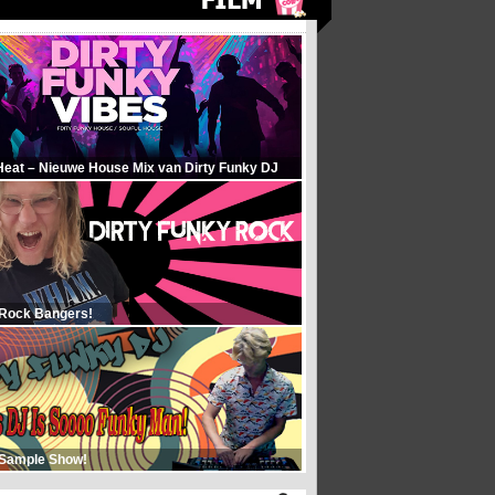
Heat – Nieuwe House Mix van Dirty Funky DJ
 Rock Bangers!
 Sample Show!