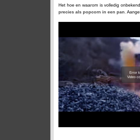
Het hoe en waarom is volledig onbekend 
precies als popcorn in een pan
. Aange
Error 
Video co