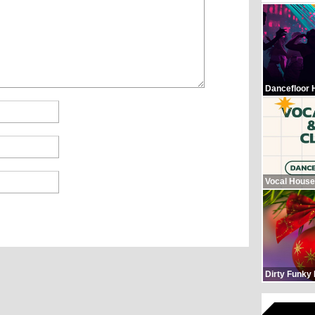
Dancefloor 
Vocal House
Dirty Funky