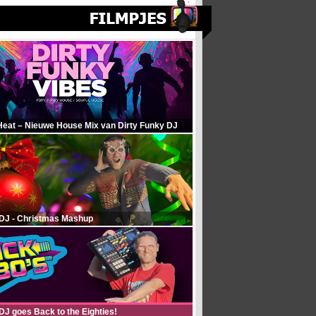
Heat – Nieuwe House Mix van Dirty Funky DJ
 DJ - Christmas Mashup
DJ goes Back to the Eighties!