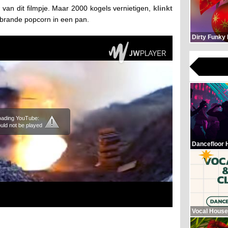
van dit filmpje. Maar 2000 kogels vernietigen,
klinkt
brande popcorn in een pan.
Dirty Funky
loading YouTube:
uld not be played
Dancefloor 
Vocal House