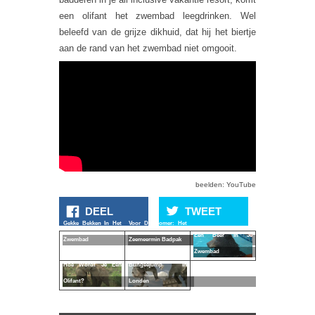
een olifant het zwembad leegdrinken. Wel
beleefd van de grijze dikhuid, dat hij het biertje
aan de rand van het zwembad niet omgooit.
beelden: YouTube
DEEL
TWEET
Gekke Bekken In Het
Voor De Zomer: Het
Een Beer In Je
Zwembad
Zeemeermin Badpak
Olifanten
Zwembad
Hoe Wordt Je Een
Bungeejump In
Olifant?
Londen