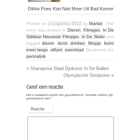
Dikke Poes Kan Niet Meer Uit Bad Komen
Posted on
2 augustus 2012
by
Markie
. This
entry was posted in
Dieren
,
Filmpjes
,
In De
Sidebar Nieuwste Filmpjes
,
In De Slider
and
tagged
dieren
,
dorst
,
drinken
,
filmpje
,
komt
even langs
,
olifant
,
zwembad
. Bookmark the
permalink
.
«
Sharapova Slaat Djokovic In De Ballen
Olympische Simpsons
»
Geef een reactie
Het e-mailadres wordt niet gepubliceerd.
Vereiste velden zijn
gemarkeerd met
*
Reactie