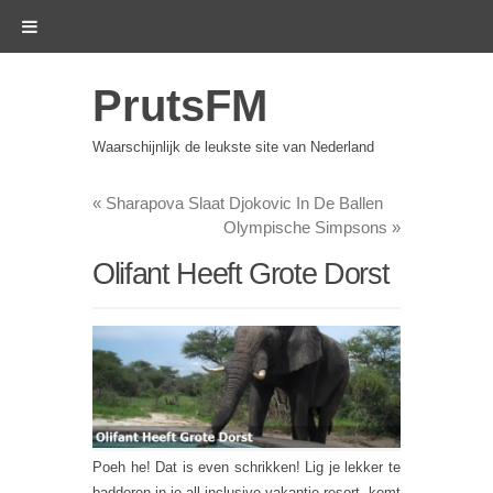
PrutsFM
Waarschijnlijk de leukste site van Nederland
«
Sharapova Slaat Djokovic In De Ballen
Olympische Simpsons
»
Olifant Heeft Grote Dorst
Poeh he! Dat is even schrikken! Lig je lekker te
badderen in je all inclusive vakantie resort, komt