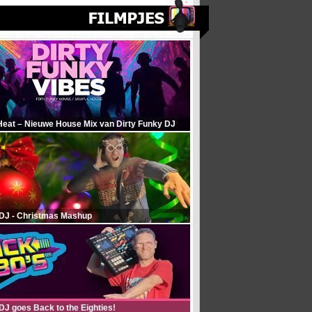
Heat – Nieuwe House Mix van Dirty Funky DJ
 DJ - Christmas Mashup
DJ goes Back to the Eighties!