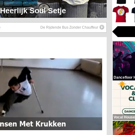
eerlijk Soul Setje
e
De Rijdende Bus Zonder Chauffeur
Dancefloor 
Vocal House