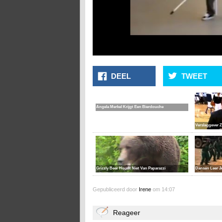
DEEL
TWEET
Angela Merkel Krijgt Een Bierdouche
Verslaggever Z
Grizzly Beer Houdt Niet Van Paparazzi
Dansen Leer Je
Gepubliceerd door
Irene
om 14:07
Reageer