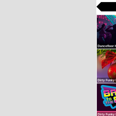
Dancefloor 
Dirty Funky
Dirty Funky 