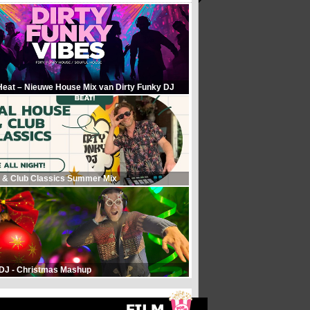
Heat – Nieuwe House Mix van Dirty Funky DJ
 & Club Classics Summer Mix
 DJ - Christmas Mashup