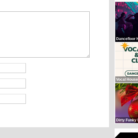
Dancefloor 
Vocal House
Dirty Funky