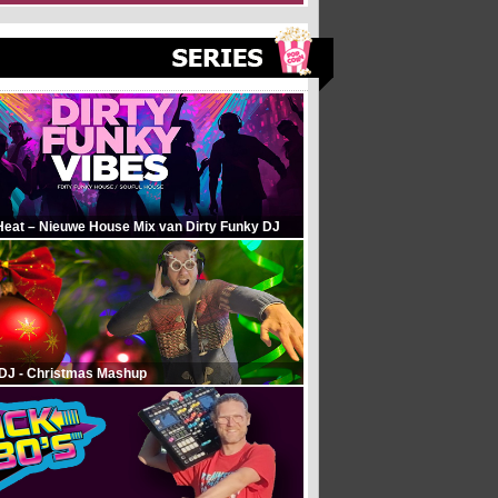
Heat – Nieuwe House Mix van Dirty Funky DJ
 DJ - Christmas Mashup