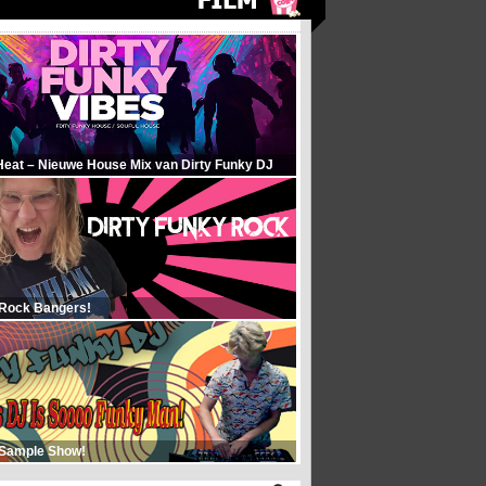
Heat – Nieuwe House Mix van Dirty Funky DJ
 Rock Bangers!
 Sample Show!