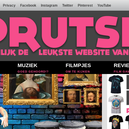
Privacy
Facebook
Instagram
Twitter
Pinterest
YouTube
MUZIEK
FILMPJES
REVI
GOED GEHOORD!?
OM TE KIJKEN
FILM GA