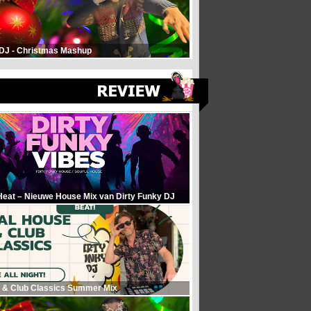
 DJ - Christmas Mashup
Heat – Nieuwe House Mix van Dirty Funky DJ
 & Club Classics Summer Mix