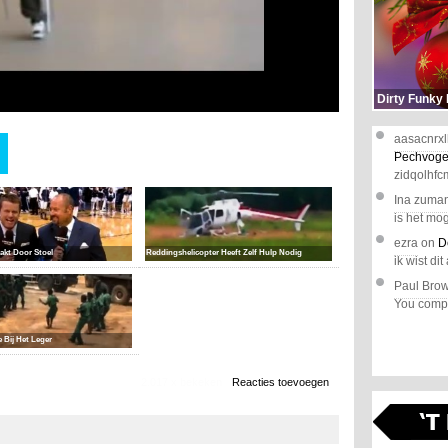
Dirty Funky
aasacnrxl
Pechvoge
zidqolhfc
Ina zuma
is het mog
ezra
on
D
akt Door Stoel
Reddingshelicopter Heeft Zelf Hulp Nodig
ik wist dit 
Paul Bro
You comple
 Bij Het Leger
2.017 x bekeken
Reacties toevoegen