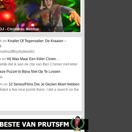
 DJ - Christmas Mashup
h
on
Knaller Of Tegenvaller: De Kraaien –
l
msdinudftnyzbykkadlic
n
on
Hij Was Maar Een Killer Clown…
elijk dat ik aan de clip van Ben Cramer met killer
eze Puzzel Is Bijna Niet Op Te Lossen
al
wn
on
10 Series/Films Die Je Gezien Moet Hebben
ted a few nice points there. I did a search on the