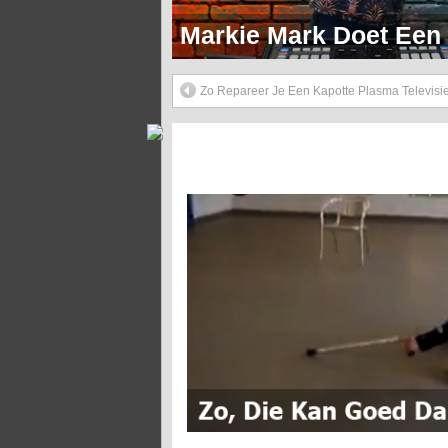
Markie Mark Doet Een H
Zo Repareer Je Een Kapotte Plasma Televisi
Zo, Die Kan Goed Dansen Met Krukken!