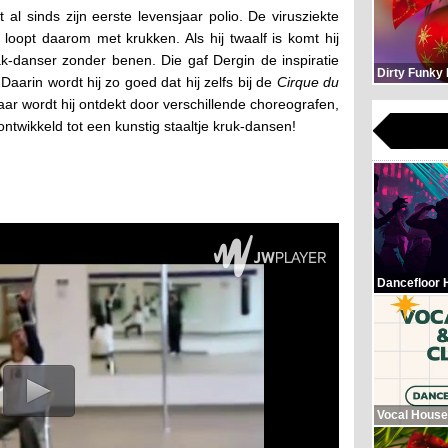
al sinds zijn eerste levensjaar polio. De virusziekte
 loopt daarom met krukken. Als hij twaalf is komt hij
ak-danser zonder benen. Die gaf Dergin de inspiratie
Dirty Funky
aarin wordt hij zo goed dat hij zelfs bij de
Cirque du
ar wordt hij ontdekt door verschillende choreografen,
ntwikkeld tot een kunstig staaltje kruk-dansen!
Dancefloor 
Vocal House