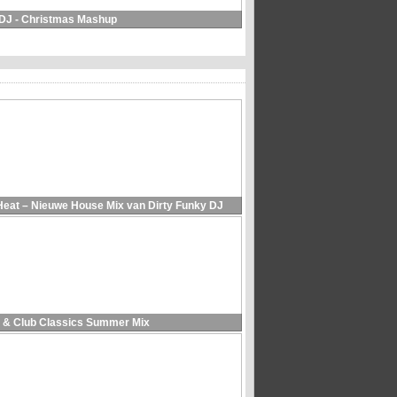
 DJ - Christmas Mashup
Heat – Nieuwe House Mix van Dirty Funky DJ
 & Club Classics Summer Mix