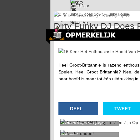
Deze Man Wil Graag Te Zien Zijn Op TV
Markie Mark Doet Een 
16 Keer Het Enthousiaste Hoofd Van Elizabeth
Heel Groot-Brittannië is razend entho
Spelen. Heel Groot Brittannië? Nee, de
haar hoofd is maar tot één uitdrukking in
DEEL
TWEET
Deze Man Wil Graag Te Zien Zijn Op TV
Wank London!