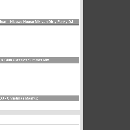
Heat – Nieuwe House Mix van Dirty Funky DJ
 & Club Classics Summer Mix
 DJ - Christmas Mashup