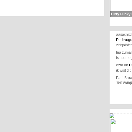
Dirty Funky
aasacnrxl
Pechvoge
zidqolhfc
Ina zuma
is het mog
ezra
on
D
ik wist dit 
Paul Bro
You comple