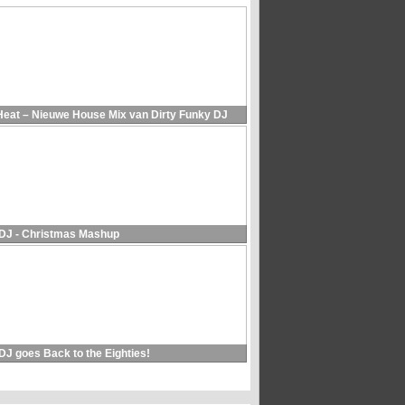
Heat – Nieuwe House Mix van Dirty Funky DJ
 DJ - Christmas Mashup
DJ goes Back to the Eighties!