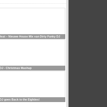
Heat – Nieuwe House Mix van Dirty Funky DJ
 DJ - Christmas Mashup
DJ goes Back to the Eighties!