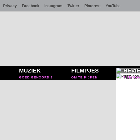
Privacy
Facebook
Instagram
Twitter
Pinterest
YouTube
MUZIEK
FILMPJES
REVI
GOED GEHOORD!?
OM TE KIJKEN
FILM GA