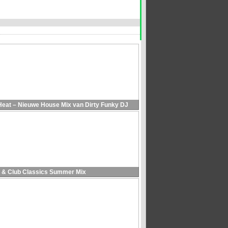
Heat – Nieuwe House Mix van Dirty Funky DJ
 & Club Classics Summer Mix