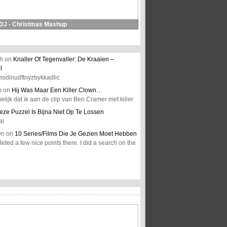
 DJ - Christmas Mashup
h
on
Knaller Of Tegenvaller: De Kraaien –
l
msdinudftnyzbykkadlic
n
on
Hij Was Maar Een Killer Clown…
elijk dat ik aan de clip van Ben Cramer met killer
eze Puzzel Is Bijna Niet Op Te Lossen
al
wn
on
10 Series/Films Die Je Gezien Moet Hebben
ted a few nice points there. I did a search on the