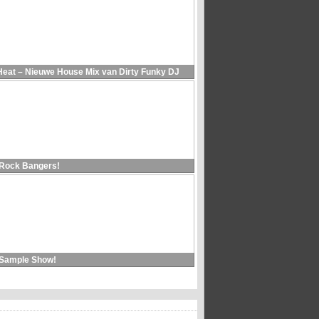
Heat – Nieuwe House Mix van Dirty Funky DJ
 Rock Bangers!
 Sample Show!