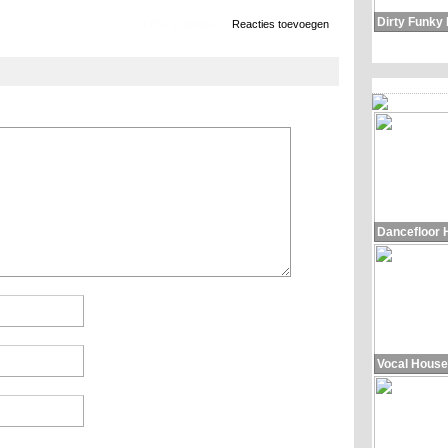
Dirty Funky
1.651 x bekeken
Reacties toevoegen
Dancefloor 
Vocal House