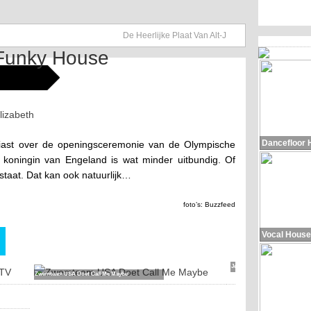
De Heerlijke Plaat Van Alt-J
Heerlijk Soul Setje
Dancefloor 
usiast over de openingsceremonie van de Olympische
 koningin van Engeland is wat minder uitbundig. Of
 staat. Dat kan ook natuurlijk…
foto’s: Buzzfeed
10 Gifjes Van
Vocal House
Hordenloper
Michelle
Jenneke
Zwemteam USA Doet Call Me Maybe