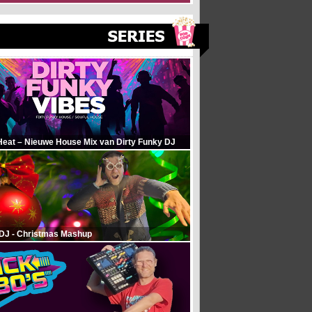
Heat – Nieuwe House Mix van Dirty Funky DJ
 DJ - Christmas Mashup