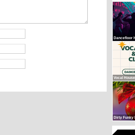
Dancefloor 
Vocal House
Dirty Funky