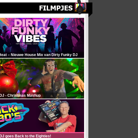
Heat – Nieuwe House Mix van Dirty Funky DJ
 DJ - Christmas Mashup
DJ goes Back to the Eighties!