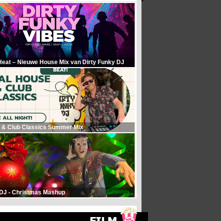
Heat – Nieuwe House Mix van Dirty Funky DJ
 & Club Classics Summer Mix
 DJ - Christmas Mashup