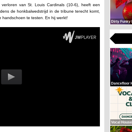
k verloren van St. Louis Cardinals (10-6), heeft een
jdens de honkbalwedstrijd in de tribune terecht komt,
e handschoen te testen. En hij werkt!
Dirty Funky
Dancefloor 
Vocal House