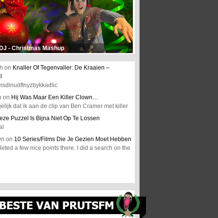
 DJ - Christmas Mashup
h
on
Knaller Of Tegenvaller: De Kraaien –
l
msdinudftnyzbykkadlic
n
on
Hij Was Maar Een Killer Clown…
elijk dat ik aan de clip van Ben Cramer met killer
eze Puzzel Is Bijna Niet Op Te Lossen
al
wn
on
10 Series/Films Die Je Gezien Moet Hebben
ted a few nice points there. I did a search on the