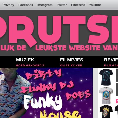
Privacy
Facebook
Instagram
Twitter
Pinterest
YouTube
MUZIEK
FILMPJES
REVI
GOED GEHOORD!?
OM TE KIJKEN
FILM GA