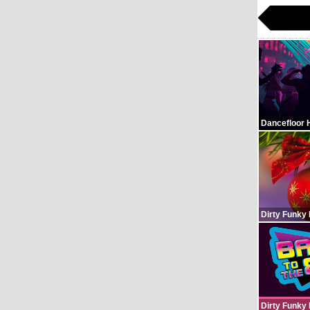
Dancefloor 
Dirty Funky
Dirty Funky 