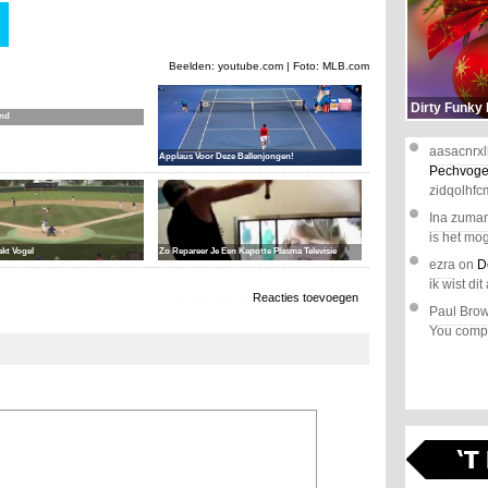
Beelden: youtube.com | Foto: MLB.com
Dirty Funky
and
aasacnrxl
Applaus Voor Deze Ballenjongen!
Pechvoge
zidqolhfc
Ina zuma
is het mog
akt Vogel
Zo Repareer Je Een Kapotte Plasma Televisie
ezra
on
D
ik wist dit 
1.421 x bekeken
Reacties toevoegen
Paul Bro
You comple