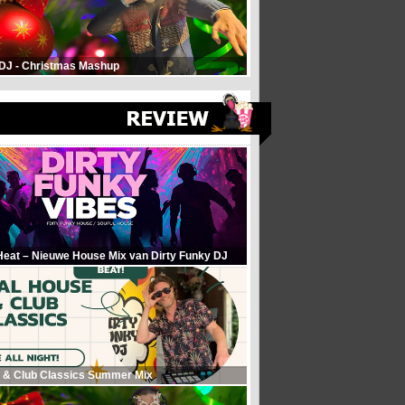
 DJ - Christmas Mashup
Heat – Nieuwe House Mix van Dirty Funky DJ
 & Club Classics Summer Mix