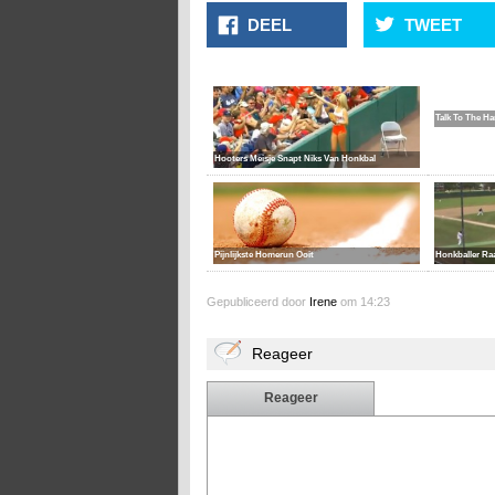
DEEL
TWEET
Talk To The H
Hooters Meisje Snapt Niks Van Honkbal
Pijnlijkste Homerun Ooit
Honkballer Ra
Gepubliceerd door
Irene
om 14:23
Reageer
Reageer