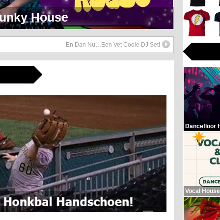
eerlijk Soul Setje
En Dan Nu…Een Vet Coole DJ Set!
Dancefloor 
Vocal House