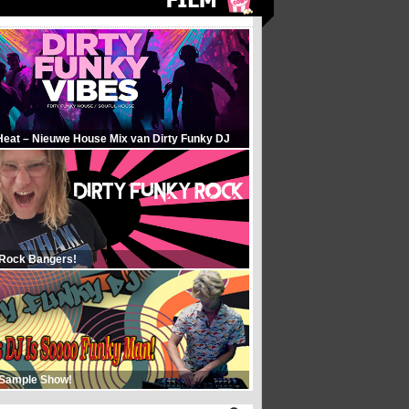
Heat – Nieuwe House Mix van Dirty Funky DJ
 Rock Bangers!
 Sample Show!