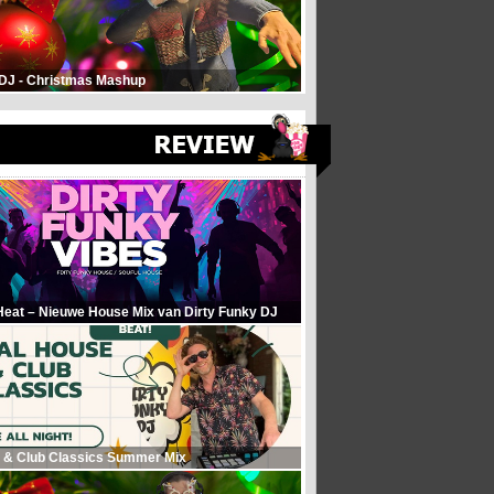
 DJ - Christmas Mashup
Heat – Nieuwe House Mix van Dirty Funky DJ
 & Club Classics Summer Mix