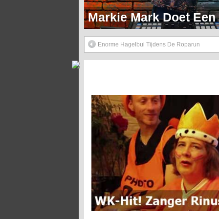
Markie Mark Doet Een H
Enorme Hagelbui Tijdens De Roparun
WK-Hit! Zanger Rinus – Waar Moet Ie In?