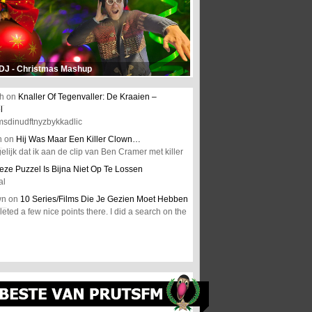
 DJ - Christmas Mashup
h
on
Knaller Of Tegenvaller: De Kraaien –
l
msdinudftnyzbykkadlic
n
on
Hij Was Maar Een Killer Clown…
elijk dat ik aan de clip van Ben Cramer met killer
eze Puzzel Is Bijna Niet Op Te Lossen
al
wn
on
10 Series/Films Die Je Gezien Moet Hebben
ted a few nice points there. I did a search on the