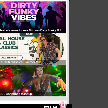
Heat – Nieuwe House Mix van Dirty Funky DJ
 & Club Classics Summer Mix
 DJ - Christmas Mashup