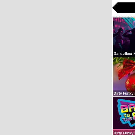
Dancefloor 
Dirty Funky
Dirty Funky 