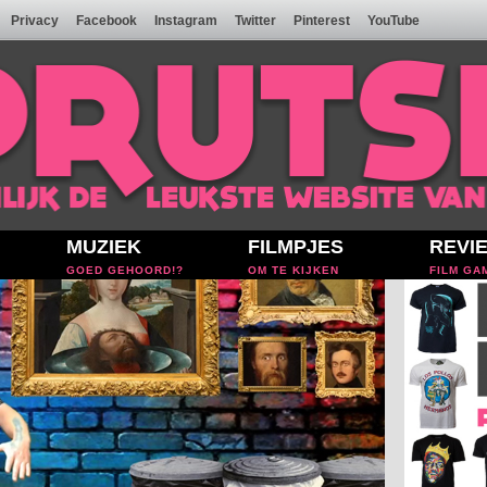
Privacy
Facebook
Instagram
Twitter
Pinterest
YouTube
MUZIEK
FILMPJES
REVI
GOED GEHOORD!?
OM TE KIJKEN
FILM GA