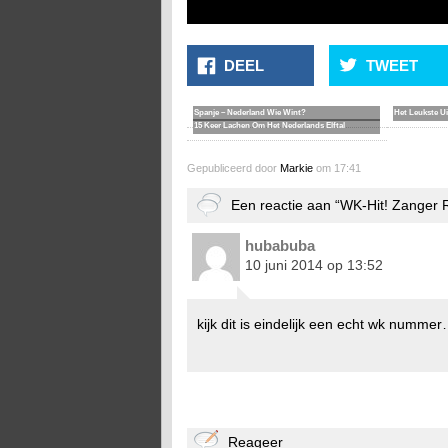
DEEL
TWEET
Spanje – Nederland Wie Wint?
Het Leukste Ui
15 Keer Lachen Om Het Nederlands Elftal
Gepubliceerd door
Markie
om 17:41
Een reactie aan “WK-Hit! Zanger 
hubabuba
10 juni 2014 op 13:52
kijk dit is eindelijk een echt wk numm
Reageer