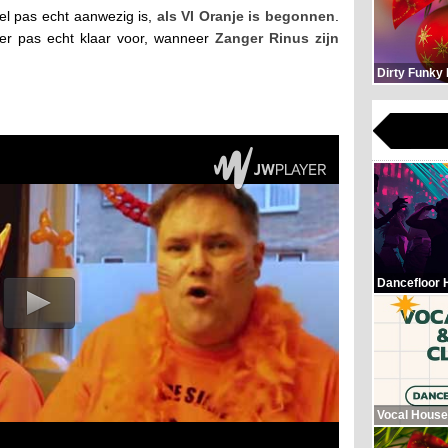
el pas echt aanwezig is,
als VI Oranje is begonnen
.
s er pas echt klaar voor, wanneer
Zanger Rinus zijn
Dirty Funky
Dancefloor 
Vocal House