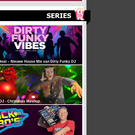
Heat – Nieuwe House Mix van Dirty Funky DJ
 DJ - Christmas Mashup