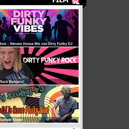
Heat – Nieuwe House Mix van Dirty Funky DJ
 Rock Bangers!
 Sample Show!