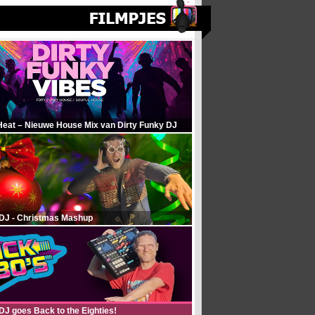
Heat – Nieuwe House Mix van Dirty Funky DJ
 DJ - Christmas Mashup
DJ goes Back to the Eighties!