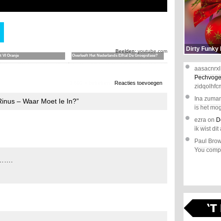
Dirty Funky
Beelden:
youtube.com
t VI Oranje
Overleeft Het Nederlands Elftal De Groepsfase?
aasacnrxl
Pechvoge
1.692 x bekeken
Reacties toevoegen
zidqolhfc
Ina zuma
Rinus – Waar Moet Ie In?”
is het mog
ezra
on
D
ik wist dit 
Paul Bro
You comple
er…….