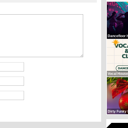
Dancefloor 
Vocal House
Dirty Funky