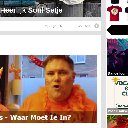
eerlijk Soul Setje
Spanje – Nederland Wie Wint?
Dancefloor 
Vocal House