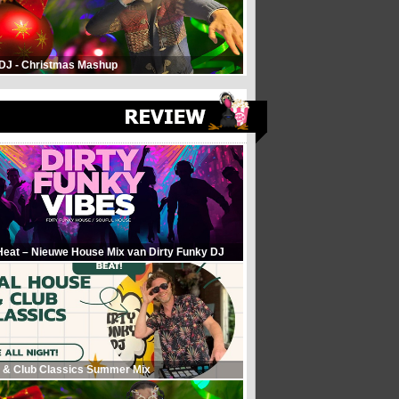
 DJ - Christmas Mashup
Heat – Nieuwe House Mix van Dirty Funky DJ
 & Club Classics Summer Mix