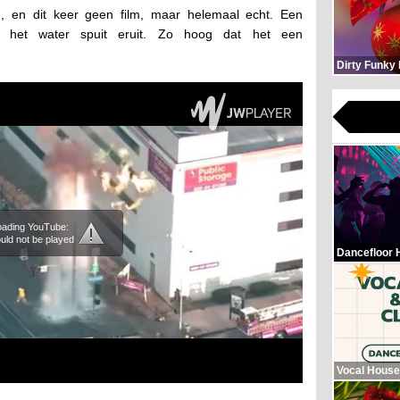
d
, en dit keer geen film, maar helemaal echt. Een
 het water spuit eruit. Zo hoog dat het een
Dirty Funky
loading YouTube:
uld not be played
Dancefloor 
Vocal House