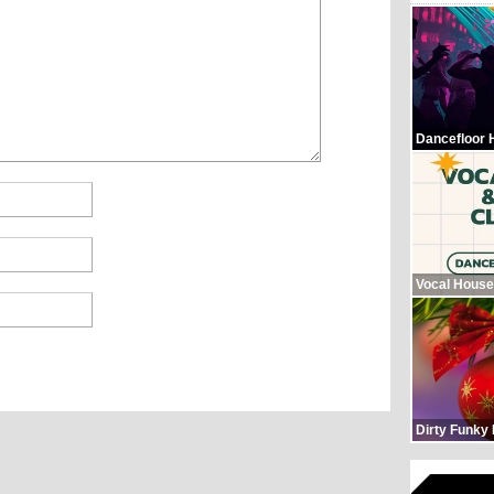
Dancefloor 
Vocal House
Dirty Funky