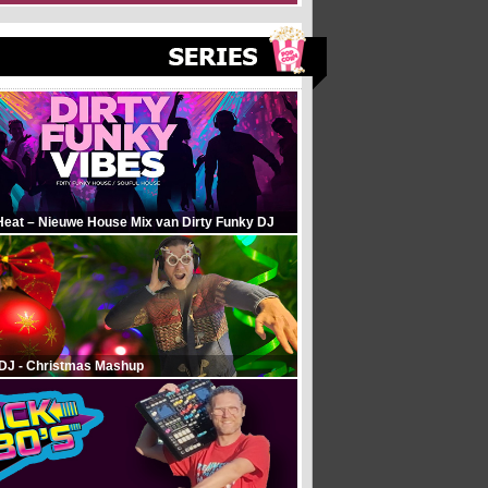
Heat – Nieuwe House Mix van Dirty Funky DJ
 DJ - Christmas Mashup