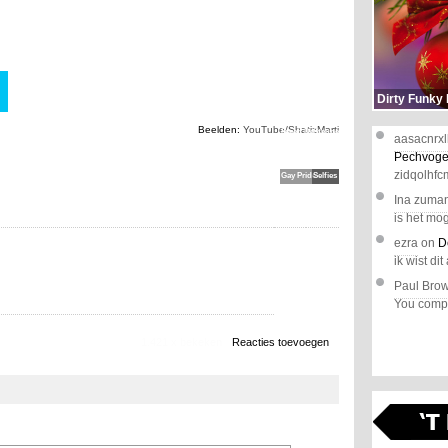
Dirty Funky
Politieagente
Strootman
Beelden:
YouTube/ShatizMarti
Steelt De
Steunen Met
aasacnrxl
Show Op De
Wasmachine
Pechvoge
zidqolhfc
Gay Pride
Selfies
Ina zuma
is het mog
ezra
on
D
ik wist dit 
Paul Bro
You comple
1.421 x bekeken
Reacties toevoegen