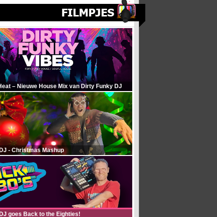
Heat – Nieuwe House Mix van Dirty Funky DJ
 DJ - Christmas Mashup
DJ goes Back to the Eighties!