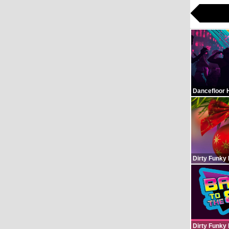
Dancefloor 
Dirty Funky
Dirty Funky 