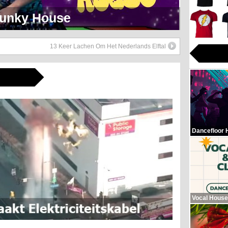
eerlijk Soul Setje
13 Keer Lachen Om Het Nederlands Elftal
Dancefloor 
Vocal House