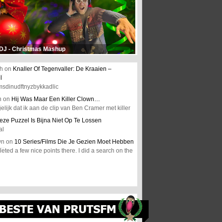
 DJ - Christmas Mashup
h
on
Knaller Of Tegenvaller: De Kraaien –
l
msdinudftnyzbykkadlic
n
on
Hij Was Maar Een Killer Clown…
elijk dat ik aan de clip van Ben Cramer met killer
eze Puzzel Is Bijna Niet Op Te Lossen
al
wn
on
10 Series/Films Die Je Gezien Moet Hebben
ted a few nice points there. I did a search on the