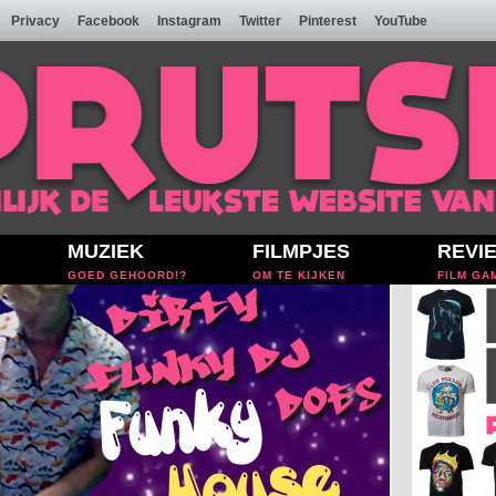
Privacy
Facebook
Instagram
Twitter
Pinterest
YouTube
MUZIEK
FILMPJES
REVI
GOED GEHOORD!?
OM TE KIJKEN
FILM GA