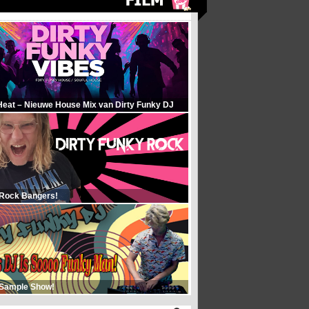
Heat – Nieuwe House Mix van Dirty Funky DJ
 Rock Bangers!
 Sample Show!