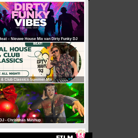
Heat – Nieuwe House Mix van Dirty Funky DJ
 & Club Classics Summer Mix
 DJ - Christmas Mashup