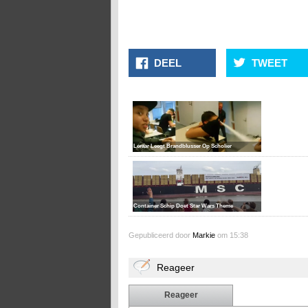
DEEL
TWEET
Leraar Leegt Brandblusser Op Scholier
Container Schip Doet Star Wars Theme
Gepubliceerd door
Markie
om 15:38
Reageer
Reageer