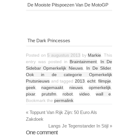
De Mooiste Pitspoezen Van De MotoGP
The Dark Princesses
Posted on
5 augustus 2013
by
Markie
. This
entry was posted in
Braintainment
,
In De
Sidebar Opmerkelijk Nieuws
,
In De Slider
,
Ook in de categorie Opmerkelijk
Prutsnieuws
and tagged
2013
,
echt
,
filmpje
,
geek
,
nagemaakt
,
nieuws
,
opmerkelijk
,
pixar
,
prutsfm
,
robot
,
video
,
wall e
.
Bookmark the
permalink
.
«
Toppunt Van Rijk Zijn: 50 Euro Als
Zakdoek
Langs Je Tegenstander In Stijl
»
One
comment