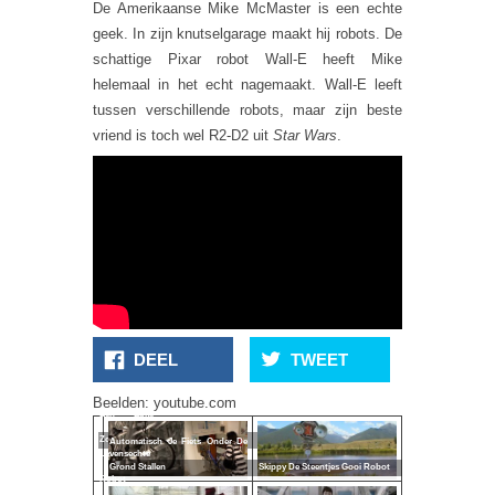
De Amerikaanse Mike McMaster is een echte
geek. In zijn knutselgarage maakt hij robots. De
schattige Pixar robot Wall-E heeft Mike
helemaal in het echt nagemaakt. Wall-E leeft
tussen verschillende robots, maar zijn beste
vriend is toch wel R2-D2 uit
Star Wars
.
DEEL
TWEET
Robot Doet
Beelden: youtube.com
Een Epke
Zonderlandje
Automatisch Je Fiets Onder De
Levensechte
Grond Stallen
Skippy De Steentjes Gooi Robot
Robot