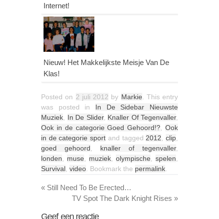
Internet!
Nieuw! Het Makkelijkste Meisje Van De
Klas!
Posted on
2 juli 2012
by
Markie
. This entry
was posted in
In De Sidebar Nieuwste
Muziek
,
In De Slider
,
Knaller Of Tegenvaller
,
Ook in de categorie Goed Gehoord!?
,
Ook
in de categorie sport
and tagged
2012
,
clip
,
goed gehoord
,
knaller of tegenvaller
,
londen
,
muse
,
muziek
,
olympische
,
spelen
,
Survival
,
video
. Bookmark the
permalink
.
«
Still Need To Be Erected…
TV Spot The Dark Knight Rises
»
Geef een reactie