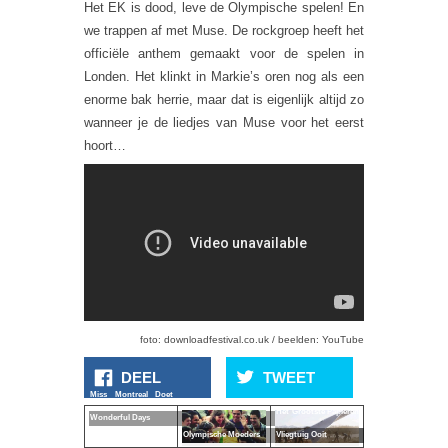
Het EK is dood, leve de Olympische spelen! En
we trappen af met Muse. De rockgroep heeft het
officiële anthem gemaakt voor de spelen in
Londen. Het klinkt in Markie’s oren nog als een
enorme bak herrie, maar dat is eigenlijk altijd zo
wanneer je de liedjes van Muse voor het eerst
hoort…
foto: downloadfestival.co.uk / beelden: YouTube
DEEL
TWEET
Miss Montreal Doet
Het Grootste Papieren
Wonderful Days
Olympische Moeders
Vliegtuig Ooit