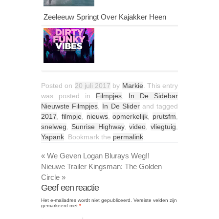
Zeeleeuw Springt Over Kajakker Heen
Posted on
20 juli 2017
by
Markie
. This entry
was posted in
Filmpjes
,
In De Sidebar
Nieuwste Filmpjes
,
In De Slider
and tagged
2017
,
filmpje
,
nieuws
,
opmerkelijk
,
prutsfm
,
snelweg
,
Sunrise Highway
,
video
,
vliegtuig
,
Yapank
. Bookmark the
permalink
.
«
We Geven Logan Blurays Weg!!
Nieuwe Trailer Kingsman: The Golden
Circle
»
Geef een reactie
Het e-mailadres wordt niet gepubliceerd.
Vereiste velden zijn
gemarkeerd met
*