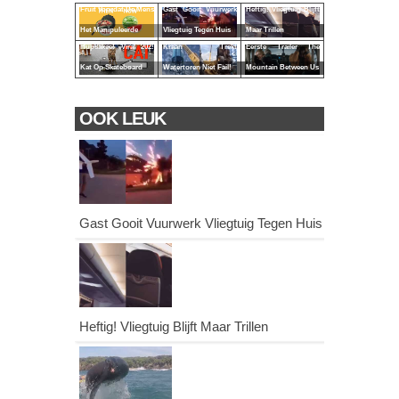
Fruit Voordat De Mens
Gast Gooit Vuurwerk
Heftig! Vliegtuig Blijft
Het Manipuleerde
Vliegtuig Tegen Huis
Maar Trillen
Hupsakee! Viral 202!
Kraan Trekt
Eerste Trailer The
Kat Op Skateboard
Watertoren Niet Fail!
Mountain Between Us
OOK LEUK
Gast Gooit Vuurwerk Vliegtuig Tegen Huis
Heftig! Vliegtuig Blijft Maar Trillen