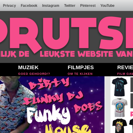
Privacy
Facebook
Instagram
Twitter
Pinterest
YouTube
MUZIEK
FILMPJES
REVI
GOED GEHOORD!?
OM TE KIJKEN
FILM GA