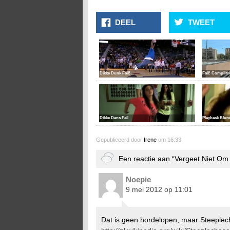
DEEL
TWEET
Dikke Dunk Fail!
Fail! Compilati
Dikke Dans Fail
Playback Blun
Gepubliceerd door
Irene
om 16:33
Een reactie aan “Vergeet Niet Om
Noepie
9 mei 2012 op 11:01
Dat is geen hordelopen, maar Steeplec