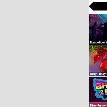
Dancefloor 
Dirty Funky
Dirty Funky 