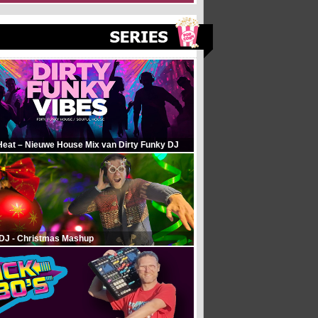
Heat – Nieuwe House Mix van Dirty Funky DJ
 DJ - Christmas Mashup