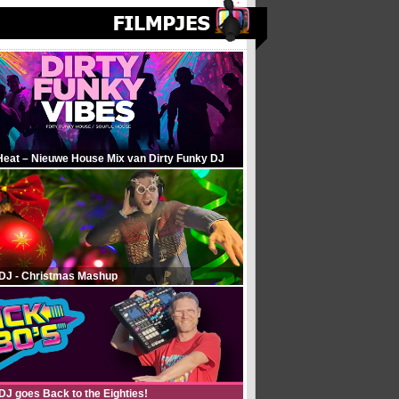
Heat – Nieuwe House Mix van Dirty Funky DJ
 DJ - Christmas Mashup
DJ goes Back to the Eighties!