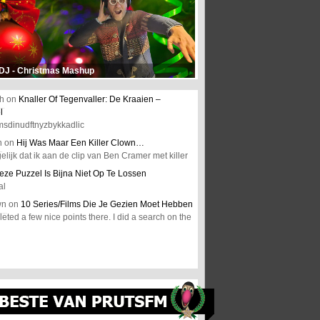
 DJ - Christmas Mashup
h
on
Knaller Of Tegenvaller: De Kraaien –
l
msdinudftnyzbykkadlic
n
on
Hij Was Maar Een Killer Clown…
elijk dat ik aan de clip van Ben Cramer met killer
eze Puzzel Is Bijna Niet Op Te Lossen
al
wn
on
10 Series/Films Die Je Gezien Moet Hebben
ted a few nice points there. I did a search on the