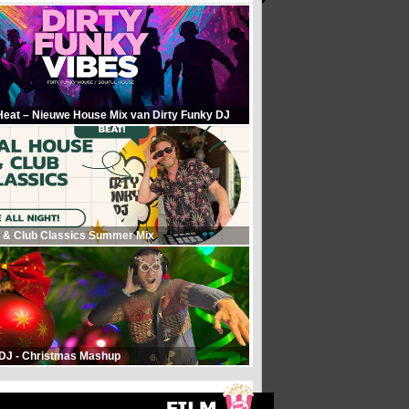
Heat – Nieuwe House Mix van Dirty Funky DJ
 & Club Classics Summer Mix
 DJ - Christmas Mashup