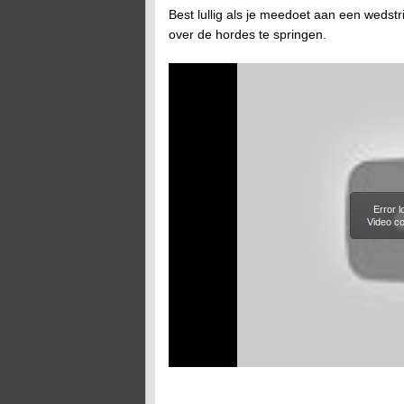
Best lullig als je meedoet aan een wedst
over de hordes te springen.
Error 
Video co