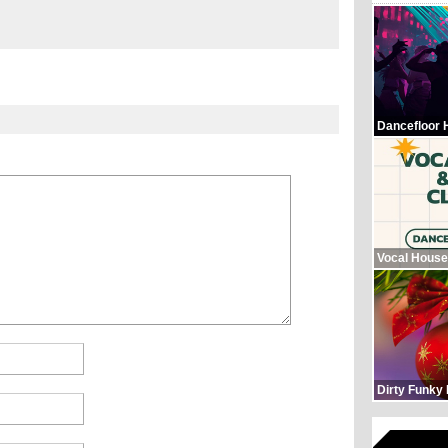
Dancefloor 
Vocal House
Dirty Funky