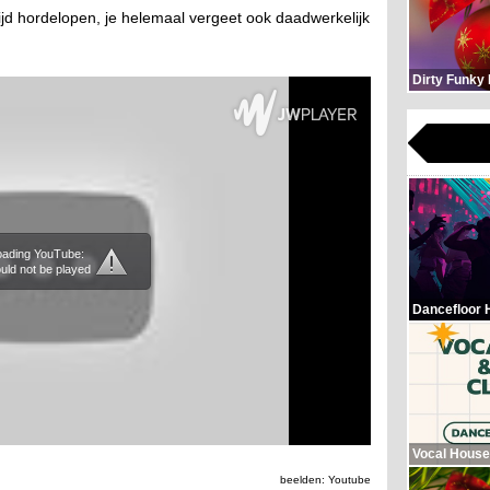
rijd hordelopen, je helemaal vergeet ook daadwerkelijk
Dirty Funky
loading YouTube:
uld not be played
Dancefloor 
Vocal House
beelden: Youtube