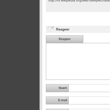
http://nl.wikipedia.org/wiki/Steeplechase
Reageer
Reageer
Naam
E-mail