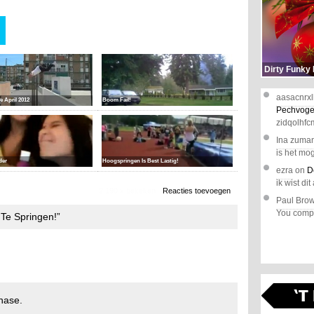
Dirty Funky
aasacnrxl
e April 2012
Boom Fail!
Pechvoge
zidqolhfc
Ina zuma
is het mog
der
Hoogspringen Is Best Lastig!
ezra
on
D
ik wist dit 
2.190 x bekeken
Reacties toevoegen
Paul Bro
You comple
 Te Springen!”
hase.