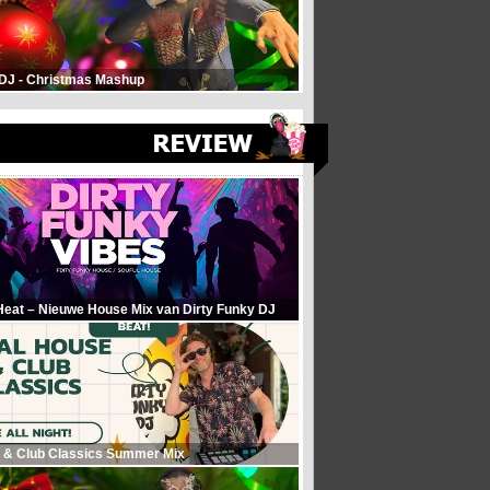
 DJ - Christmas Mashup
Heat – Nieuwe House Mix van Dirty Funky DJ
 & Club Classics Summer Mix