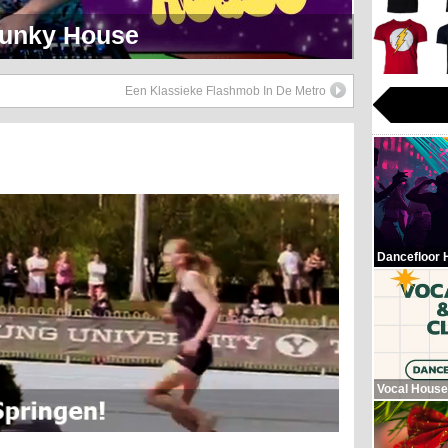
eerlijk Soul Setje
Een Klassieke Flashmob In De Metro
Dancefloor 
Vocal House