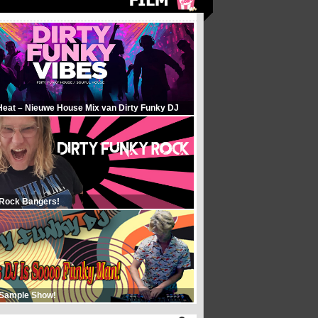
Heat – Nieuwe House Mix van Dirty Funky DJ
 Rock Bangers!
 Sample Show!