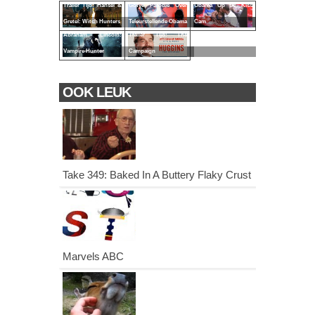
Trailer Tijd: Hansel &
Gotye Parodie Over
Obama Op De Kiss
Gretel: Witch Hunters
Teleurstellende Obama
Cam
Abraham Lincoln:
Trailer Tijd: The
Vampire Hunter
Campaign
OOK LEUK
Take 349: Baked In A Buttery Flaky Crust
Marvels ABC