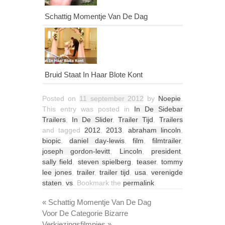
Schattig Momentje Van De Dag
Bruid Staat In Haar Blote Kont
Posted on
11 september 2012
by
Noepie
.
This entry was posted in
In De Sidebar
Trailers
,
In De Slider
,
Trailer Tijd
,
Trailers
and tagged
2012
,
2013
,
abraham lincoln
,
biopic
,
daniel day-lewis
,
film
,
filmtrailer
,
joseph gordon-levitt
,
Lincoln
,
president
,
sally field
,
steven spielberg
,
teaser
,
tommy
lee jones
,
trailer
,
trailer tijd
,
usa
,
verenigde
staten
,
vs
. Bookmark the
permalink
.
«
Schattig Momentje Van De Dag
Voor De Categorie Bizarre
Verkiezingsfilmpjes
»