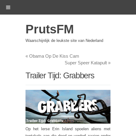
PrutsFM
Waarschijnlijk de leukste site van Nederland
«
Obama Op De Kiss Cam
Super Speer Katapult
»
Trailer Tijd: Grabbers
Op het Ierse Erin Island spoelen aliens met
tentakels aan die dood en verderf zaaien onder