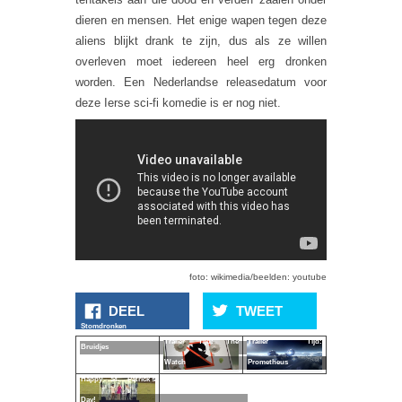
dieren en mensen. Het enige wapen tegen deze
aliens blijkt drank te zijn, dus als ze willen
overleven moet iedereen heel erg dronken
worden. Een Nederlandse releasedatum voor
deze Ierse sci-fi komedie is er nog niet.
foto: wikimedia/beelden: youtube
DEEL
TWEET
Stomdronken
Trailer Tijd: The
Trailer Tijd:
Bruidjes
Watch
Prometheus
Happy St. Patrick's
Day!