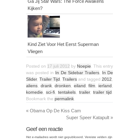
Ga Jij Star Wars: The Force Awakens
Kijken?
Kind Ziet Voor Het Eerst Superman
Vliegen
Posted on
17 juli 2012
by
Noepie
. This entry
was posted in
In De Sidebar Trailers
,
In De
Slider
,
Trailer Tijd
,
Trailers
and tagged
2012
,
aliens
,
drank
,
dronken
,
eiland
,
film
,
ierland
,
komedie
,
sci-fi
,
tentakels
,
trailer
,
trailer tijd
.
Bookmark the
permalink
.
«
Obama Op De Kiss Cam
Super Speer Katapult
»
Geef een reactie
Het e-mailadres wordt niet gepubliceerd.
Vereiste velden zijn