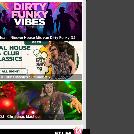
Heat – Nieuwe House Mix van Dirty Funky DJ
 & Club Classics Summer Mix
 DJ - Christmas Mashup