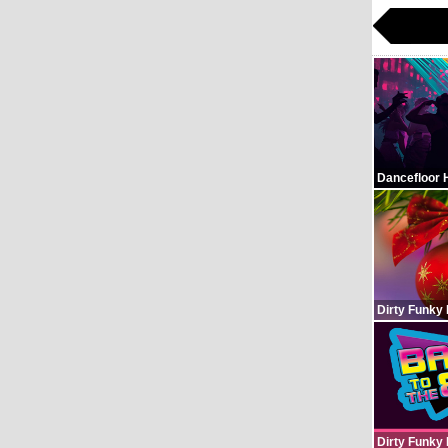
Dancefloor 
Dirty Funky
Dirty Funky 