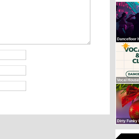
Dancefloor 
Vocal House
Dirty Funky