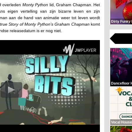
9 overleden
Monty Python
lid, Graham Chapman. Het
s eigen vertelling van zijn bizarre leven en zijn
pman aan de hand van animatie weer tot leven wordt
Dirty Funky
ntrue Story of Monty Python’s Graham Chapman
komt
andse releasedatum is er nog niet.
Dancefloor 
Vocal House