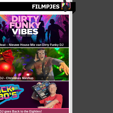
Heat – Nieuwe House Mix van Dirty Funky DJ
 DJ - Christmas Mashup
DJ goes Back to the Eighties!