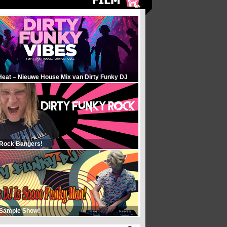
Heat – Nieuwe House Mix van Dirty Funky DJ
 Rock Bangers!
 Sample Show!