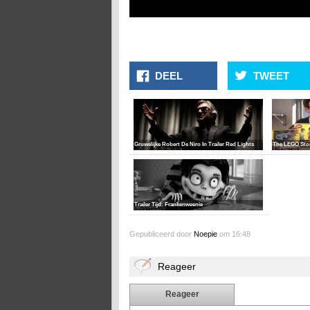
DEEL
TWEET
Gruwelijke Robert De Niro In Trailer Red Lights
The LEGO Sto
Trailer Tijd: Frankenweenie
Gepubliceerd door
Noepie
om 16:48
Reageer
Reageer