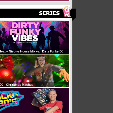
Heat – Nieuwe House Mix van Dirty Funky DJ
 DJ - Christmas Mashup