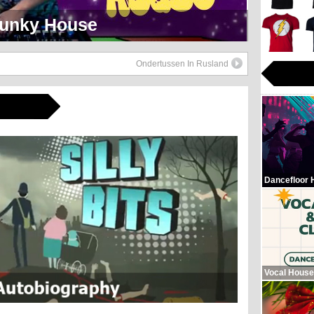
eerlijk Soul Setje
Ondertussen In Rusland
Dancefloor 
Vocal House