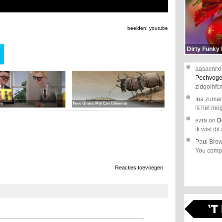
beelden: youtube
Dirty Funky
aasacnrxl
Pechvoge
zidqolhfc
Ina zuma
ry
Twee Gnoes Met Een Dilemma
is het mog
ezra
on
D
ik wist dit 
Paul Bro
You comple
1.294 x bekeken
Reacties toevoegen