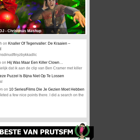
 DJ - Christmas Mashup
h
on
Knaller Of Tegenvaller: De Kraaien –
l
msdinudftnyzbykkadlic
n
on
Hij Was Maar Een Killer Clown…
elijk dat ik aan de clip van Ben Cramer met killer
eze Puzzel Is Bijna Niet Op Te Lossen
al
wn
on
10 Series/Films Die Je Gezien Moet Hebben
ted a few nice points there. I did a search on the