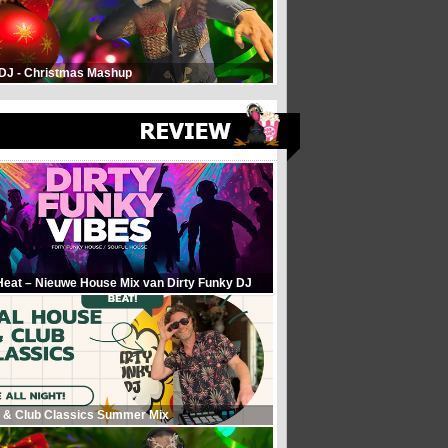
 DJ - Christmas Mashup
Heat – Nieuwe House Mix van Dirty Funky DJ
 & Club Classics Summer Mix