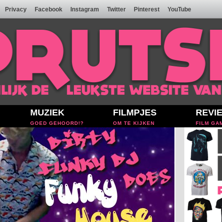
Privacy
Facebook
Instagram
Twitter
Pinterest
YouTube
MUZIEK
FILMPJES
REVI
GOED GEHOORD!?
OM TE KIJKEN
FILM GA