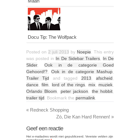
Maan
Docu Tip: The Wolfpack
Posted on
2 juli 2013
by
Noepie
. This entry
was posted in
In De Sidebar Trailers
,
In De
Slider
,
Ook in de categorie Goed
Gehoord!?
,
Ook in de categorie Mashup
,
Trailer Tijd
and tagged
2013
,
afscheid
,
dance
,
film
,
lord of the rings
,
mix
,
muziek
,
Orlando Bloom
,
peter jackson
,
the hobbit
,
trailer tijd
. Bookmark the
permalink
.
«
Redneck Shopping
Zó, Die Kan Hard Rennen!
»
Geef een reactie
Het e-mailadres wordt niet gepubliceerd.
Vereiste velden zijn
gemarkeerd met
*