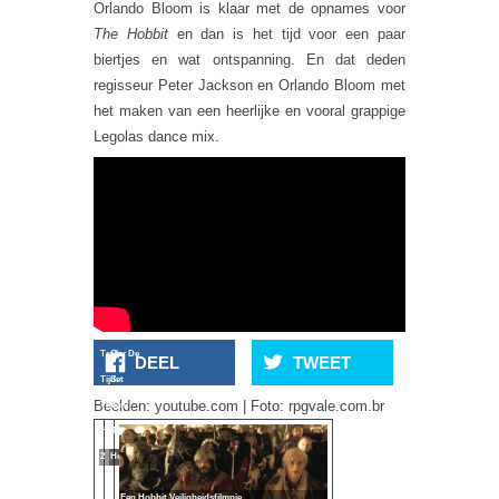
Orlando Bloom is klaar met de opnames voor
The Hobbit
en dan is het tijd voor een paar
biertjes en wat ontspanning. En dat deden
regisseur Peter Jackson en Orlando Bloom met
het maken van een heerlijke en vooral grappige
Legolas dance mix.
Trailer
Op De
DEEL
TWEET
Tijd:
Set
Beelden: youtube.com | Foto: rpgvale.com.br
The
Van:
Hobbit
The
2
Hobbit
Een Hobbit Veiligheidsfilmpje