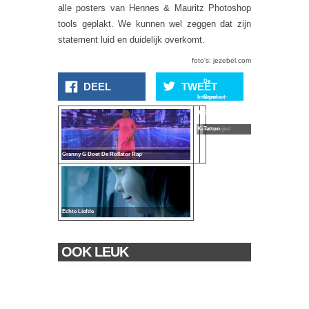
alle posters van Hennes & Mauritz Photoshop
tools geplakt. We kunnen wel zeggen dat zijn
statement luid en duidelijk overkomt.
foto’s: jezebel.com
De
DEEL
TWEET
Interpol
Connect-
Jaagt Op
The Dots
Kunstproject
Tattoo
Granny G Doet De Rollator Rap
Echte Liefde
OOK LEUK