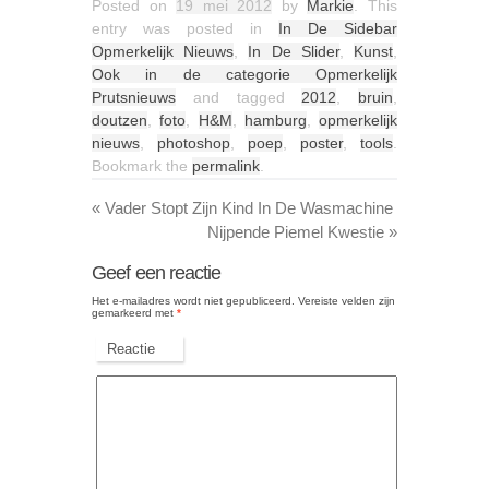
Posted on
19 mei 2012
by
Markie
. This
entry was posted in
In De Sidebar
Opmerkelijk Nieuws
,
In De Slider
,
Kunst
,
Ook in de categorie Opmerkelijk
Prutsnieuws
and tagged
2012
,
bruin
,
doutzen
,
foto
,
H&M
,
hamburg
,
opmerkelijk
nieuws
,
photoshop
,
poep
,
poster
,
tools
.
Bookmark the
permalink
.
«
Vader Stopt Zijn Kind In De Wasmachine
Nijpende Piemel Kwestie
»
Geef een reactie
Het e-mailadres wordt niet gepubliceerd.
Vereiste velden zijn
gemarkeerd met
*
Reactie