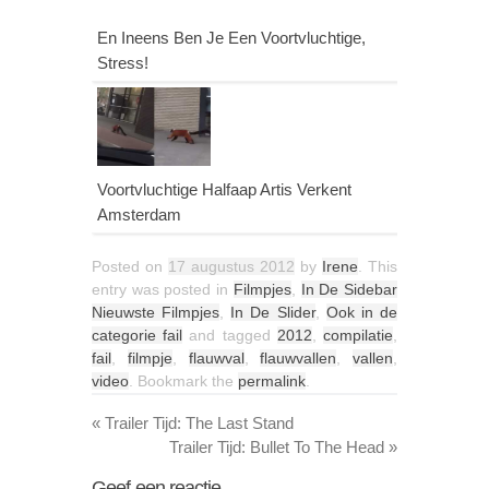
En Ineens Ben Je Een Voortvluchtige,
Stress!
Voortvluchtige Halfaap Artis Verkent
Amsterdam
Posted on
17 augustus 2012
by
Irene
. This
entry was posted in
Filmpjes
,
In De Sidebar
Nieuwste Filmpjes
,
In De Slider
,
Ook in de
categorie fail
and tagged
2012
,
compilatie
,
fail
,
filmpje
,
flauwval
,
flauwvallen
,
vallen
,
video
. Bookmark the
permalink
.
«
Trailer Tijd: The Last Stand
Trailer Tijd: Bullet To The Head
»
Geef een reactie