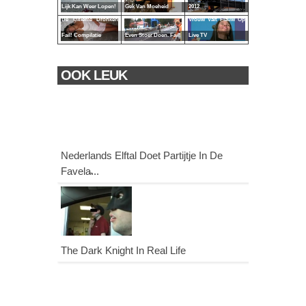
Lijk Kan Weer Lopen!
Gek Van Moeheid
2012
De Ultieme Dronken
Vrouw Valt Flauw Op
Fail! Compilatie
Even Stoer Doen. Fail!
Live TV
OOK LEUK
Nederlands Elftal Doet Partijtje In De
Favela̵...
The Dark Knight In Real Life