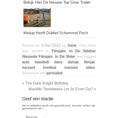
Bekijk Hier De Nieuwe Top Gear Trailer
Meisje Heeft Dubbel Schommel Pech
Posted on
9 mei 2012
by
Irene
. This entry
was posted in
Filmpjes
,
In De Sidebar
Nieuwste Filmpjes
,
In De Slider
and tagged
auto
,
baseball
,
dans
,
dansje
,
filmpje
,
harvard
,
honkbal
,
mannen
,
video
.
Bookmark the
permalink
.
«
The Dark Knight Birthday
Mariëlle Tweebeeke Let Je Even Op?
»
Geef een reactie
Het e-mailadres wordt niet gepubliceerd.
Vereiste velden zijn
gemarkeerd met
*
Reactie